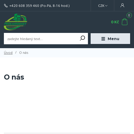
+420 608 359 460
(Po-Pá, 8-16 hod.)
CZK
0
0 Kč
Menu
Úvod
O nás
O nás