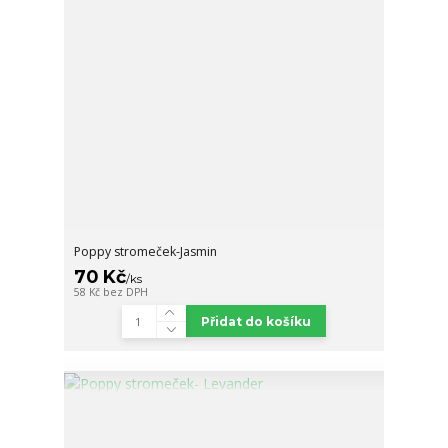
Poppy stromeček-Jasmin
70 Kč
/
ks
58 Kč
bez DPH
Přidat do košíku