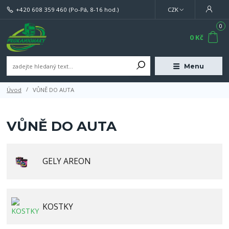
+420 608 359 460
(Po-Pá, 8-16 hod.)
CZK
0
0 Kč
Menu
Úvod
VŮNĚ DO AUTA
VŮNĚ DO AUTA
GELY AREON
KOSTKY