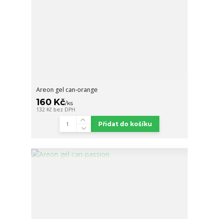
Areon gel can-orange
160 Kč
/
ks
132 Kč
bez DPH
Přidat do košíku