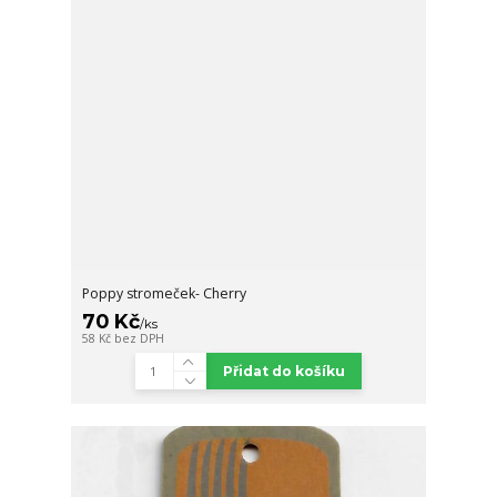
Poppy stromeček- Cherry
70 Kč
/
ks
58 Kč
bez DPH
Přidat do košíku