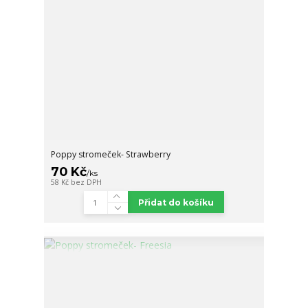
Poppy stromeček- Strawberry
70 Kč
/
ks
58 Kč
bez DPH
Přidat do košíku