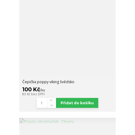
Čepička poppy viking švédsko
100 Kč
/
ks
83 Kč
bez DPH
Přidat do košíku