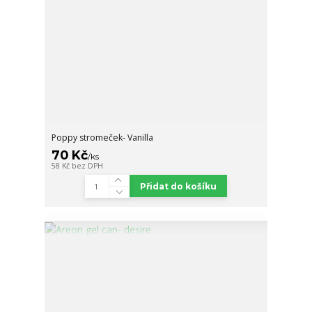
Poppy stromeček- Vanilla
70 Kč
/
ks
58 Kč
bez DPH
Přidat do košíku