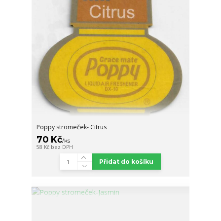
Poppy stromeček- Citrus
70 Kč
/
ks
58 Kč
bez DPH
Přidat do košíku