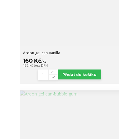
Areon gel can-vanilla
160 Kč
/
ks
132 Kč
bez DPH
Přidat do košíku