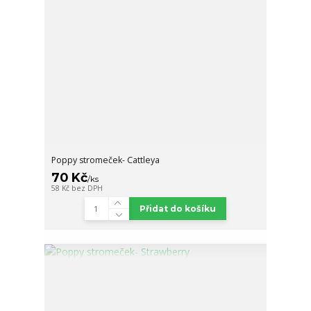
Poppy stromeček- Cattleya
70 Kč
/
ks
58 Kč
bez DPH
Přidat do košíku