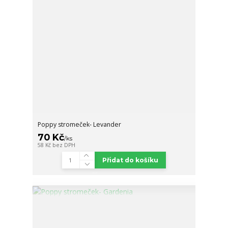
Poppy stromeček- Levander
70 Kč
/
ks
58 Kč
bez DPH
Přidat do košíku