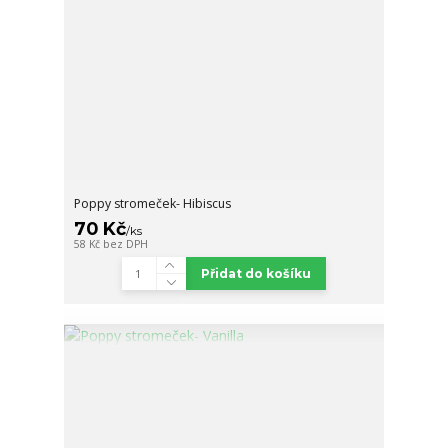
Poppy stromeček- Hibiscus
70 Kč
/
ks
58 Kč
bez DPH
Přidat do košíku