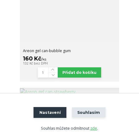
Areon gel can-bubble gum
160 Kč
/
ks
132 Kč
bez DPH
Přidat do košíku
Nastavení
Souhlasím
Souhlas můžete odmítnout
zde
.