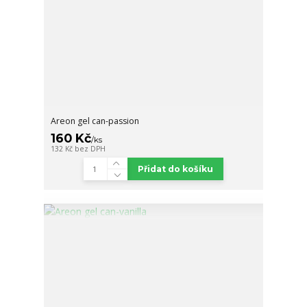
Areon gel can-passion
160 Kč
/
ks
132 Kč
bez DPH
Přidat do košíku