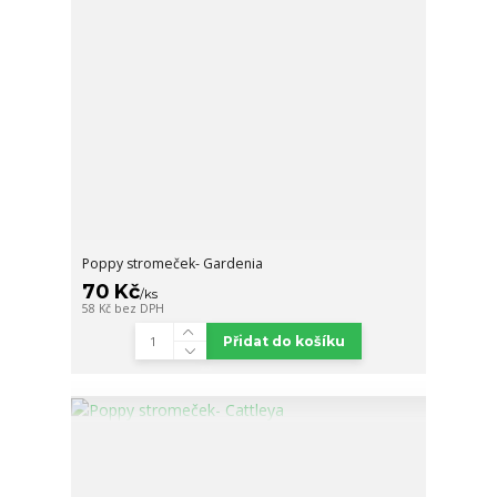
Poppy stromeček- Gardenia
70 Kč
/
ks
58 Kč
bez DPH
Přidat do košíku