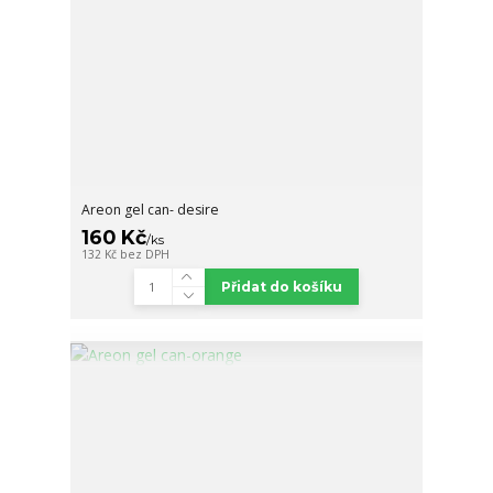
Areon gel can- desire
160 Kč
/
ks
132 Kč
bez DPH
Přidat do košíku