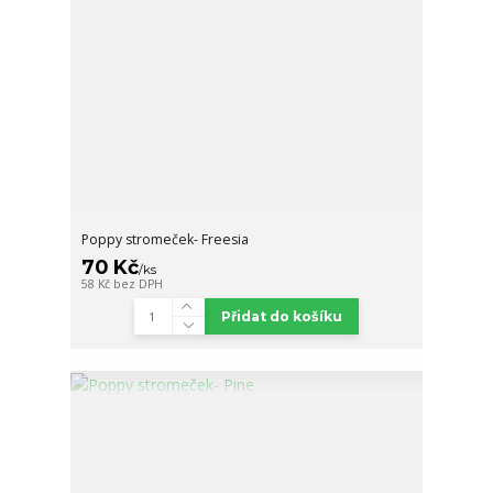
Poppy stromeček- Freesia
70 Kč
/
ks
58 Kč
bez DPH
Přidat do košíku