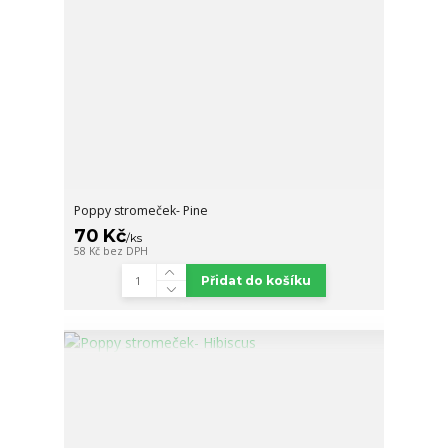
Poppy stromeček- Pine
70 Kč
/
ks
58 Kč
bez DPH
Přidat do košíku