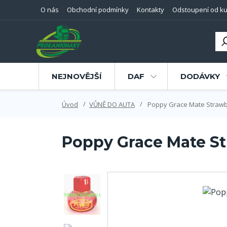
O nás
Obchodní podmínky
Kontakty
Odstoupení od ku
NEJNOVĚJŠÍ
DAF
DODÁVKY
Úvod
VŮNĚ DO AUTA
Poppy Grace Mate Strawb
Poppy Grace Mate S