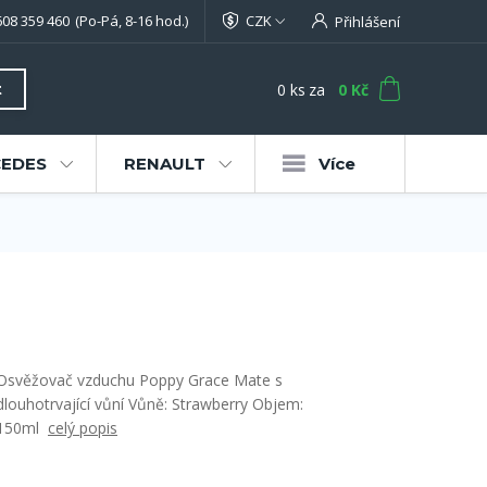
608 359 460
(Po-Pá, 8-16 hod.)
CZK
Přihlášení
0
ks
za
0 Kč
t
EDES
RENAULT
Více
Osvěžovač vzduchu Poppy Grace Mate s
dlouhotrvající vůní Vůně: Strawberry Objem:
150ml
celý popis