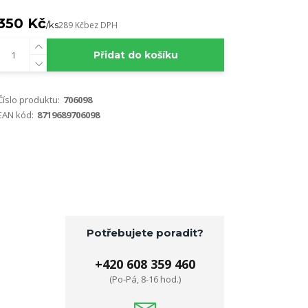
350 Kč
/
ks
289 Kč
bez DPH
Přidat do košíku
Číslo produktu:
706098
EAN kód:
8719689706098
Potřebujete poradit?
+420 608 359 460
(Po-Pá, 8-16 hod.)