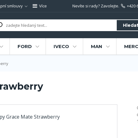
pní smlouvy
Více
Nevíte si rady? Zavolejte.
+420 
Hleda
FORD
IVECO
MAN
MERC
erry
trawberry