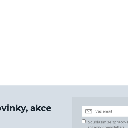
vinky, akce
Souhlasím se
zpracová
rozesílky newsletteru.