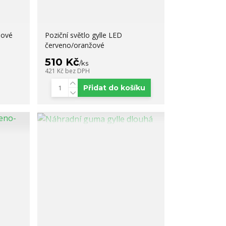
žové
Poziční světlo gylle LED
červeno/oranžové
510 Kč
/
ks
421 Kč
bez DPH
Přidat do košíku