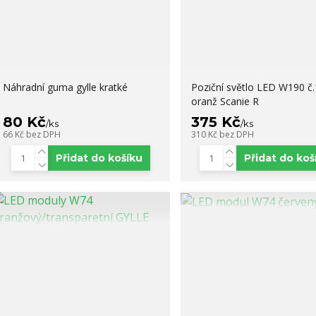
Náhradní guma gylle kratké
Poziční světlo LED W190 č.
oranž Scanie R
80 Kč
375 Kč
/
ks
/
ks
66 Kč
bez DPH
310 Kč
bez DPH
Přidat do košíku
Přidat do koš