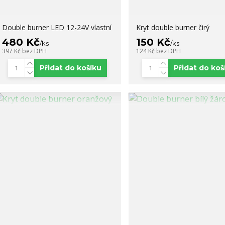
Double burner LED 12-24V vlastní
Kryt double burner čirý
480 Kč
150 Kč
/
ks
/
ks
397 Kč
bez DPH
124 Kč
bez DPH
Přidat do košíku
Přidat do koš