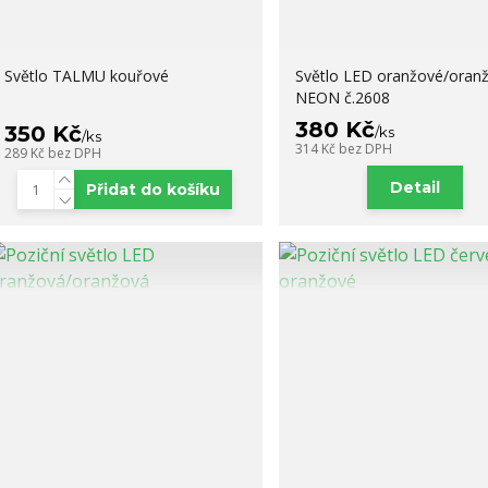
Světlo TALMU kouřové
Světlo LED oranžové/oran
NEON č.2608
380 Kč
350 Kč
/
ks
/
ks
314 Kč
bez DPH
289 Kč
bez DPH
Detail
Přidat do košíku