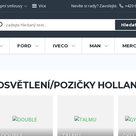
pní smlouvy
Více
Nevíte si rady? Zavolejte.
+420 
Hleda
FORD
IVECO
MAN
MERC
OSVĚTLENÍ/POZIČKY HOLLAN
DOUBLE
TALMU
GYL