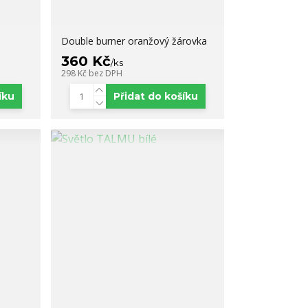
Double burner oranžový žárovka
360 Kč
/
ks
298 Kč
bez DPH
íku
Přidat do košíku