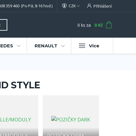
608 359 460
(Po-Pá, 8-16 hod.)
CZK
Přihlášení
0
ks
za
0 Kč
t
EDES
RENAULT
Více
D STYLE
LE/MODULY
POZIČKY DARK