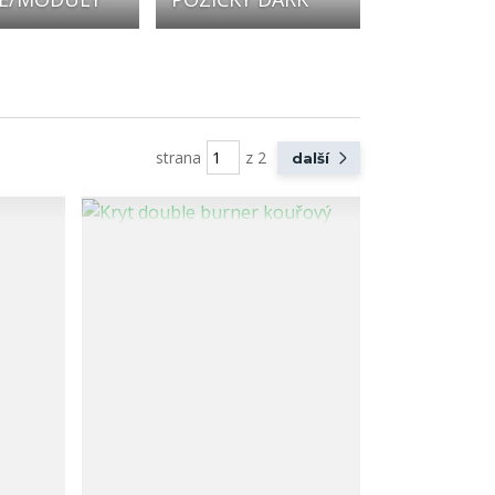
strana
z 2
další