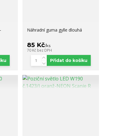
-
Náhradní guma gylle dlouhá
85 Kč
/
ks
70 Kč
bez DPH
íku
Přidat do košíku