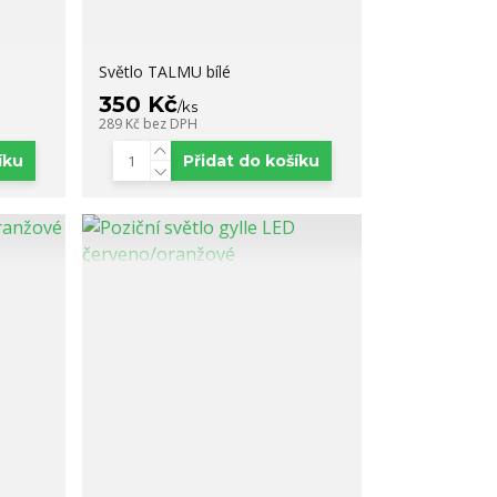
Světlo TALMU bílé
350 Kč
/
ks
289 Kč
bez DPH
íku
Přidat do košíku