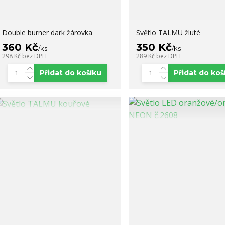
Double burner dark žárovka
Světlo TALMU žluté
360 Kč
350 Kč
/
ks
/
ks
298 Kč
bez DPH
289 Kč
bez DPH
Přidat do košíku
Přidat do koš