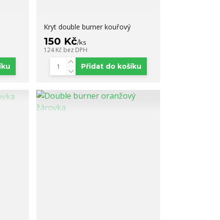
Kryt double burner kouřový
150 Kč
/
ks
124 Kč
bez DPH
íku
Přidat do košíku