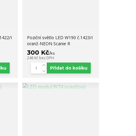
1422/I
Poziční světlo LED W190 č.1423/I
oranž-NEON Scanie R
300 Kč
/
ks
248 Kč
bez DPH
íku
Přidat do košíku