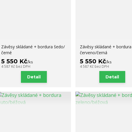
Závěsy skládané + bordura šedo/
Závěsy skládané + bordura
černé
červeno/černá
5 550 Kč
5 550 Kč
/
ks
/
ks
4 587 Kč
bez DPH
4 587 Kč
bez DPH
Detail
Detail