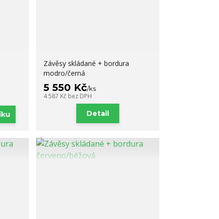
Závěsy skládané + bordura
modro/černá
5 550 Kč
/
ks
4 587 Kč
bez DPH
Detail
íku