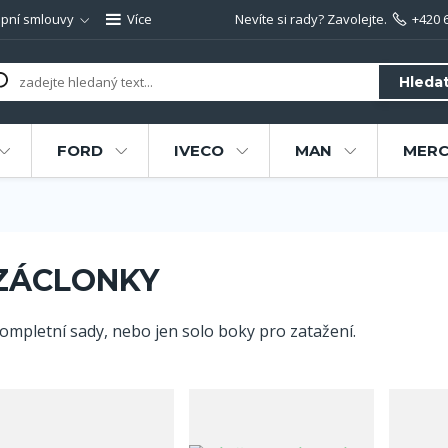
pní smlouvy
Více
Nevíte si rady? Zavolejte.
+420 
Hleda
FORD
IVECO
MAN
MERC
ZÁCLONKY
ompletní sady, nebo jen solo boky pro zatažení.