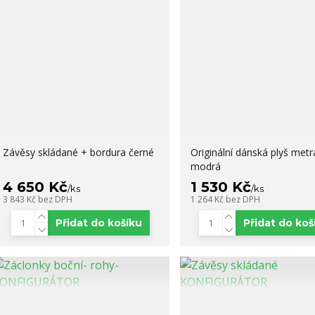
Závěsy skládané + bordura černé
Originální dánská plyš metr
modrá
4 650 Kč
1 530 Kč
/
ks
/
ks
3 843 Kč
bez DPH
1 264 Kč
bez DPH
Přidat do košíku
Přidat do koš