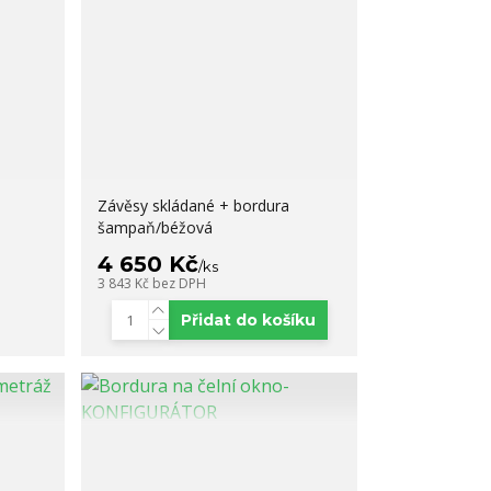
Závěsy skládané + bordura
šampaň/béžová
4 650 Kč
/
ks
3 843 Kč
bez DPH
Přidat do košíku