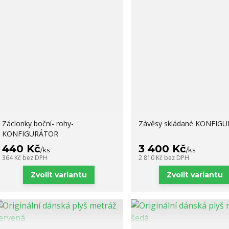
Záclonky boční- rohy-
Závěsy skládané KONFIG
KONFIGURÁTOR
440 Kč
3 400 Kč
/
ks
/
ks
364 Kč
bez DPH
2 810 Kč
bez DPH
Zvolit variantu
Zvolit variantu