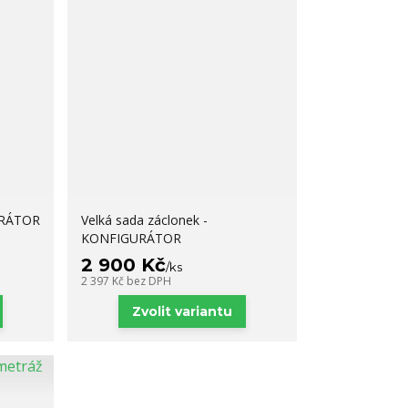
URÁTOR
Velká sada záclonek -
KONFIGURÁTOR
2 900 Kč
/
ks
2 397 Kč
bez DPH
Zvolit variantu