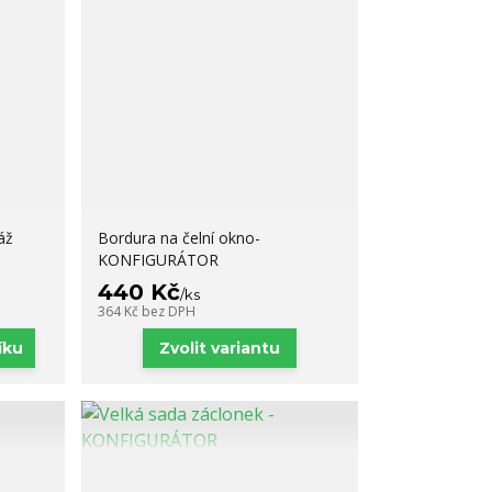
áž
Bordura na čelní okno-
KONFIGURÁTOR
440 Kč
/
ks
364 Kč
bez DPH
íku
Zvolit variantu