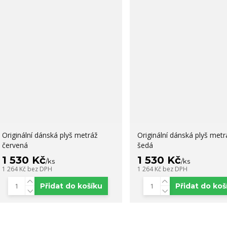
Originální dánská plyš metráž
Originální dánská plyš metr
červená
šedá
1 530 Kč
1 530 Kč
/
ks
/
ks
1 264 Kč
bez DPH
1 264 Kč
bez DPH
Přidat do košíku
Přidat do koš