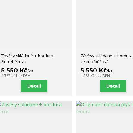
Závěsy skládané + bordura
Závěsy skládané + bordura
žluto/béžová
zeleno/béžová
5 550 Kč
5 550 Kč
/
ks
/
ks
4 587 Kč
bez DPH
4 587 Kč
bez DPH
Detail
Detail