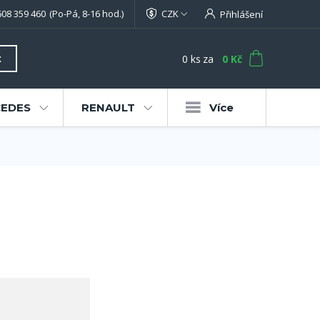
608 359 460
(Po-Pá, 8-16 hod.)
CZK
Přihlášení
0
ks
za
0 Kč
t
EDES
RENAULT
Více