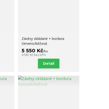
Závěsy skládané + bordura
červeno/béžová
5 550 Kč
/
ks
4 587 Kč
bez DPH
Detail