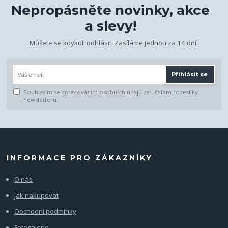
Nepropásněte novinky, akce
a slevy!
Můžete se kdykoli odhlásit. Zasíláme jednou za 14 dní.
Přihlásit se
Souhlasím se
zpracováním osobních údajů
za účelem rozesílky
newsletteru.
INFORMACE PRO ZÁKAZNÍKY
O nás
Jak nakupovat
Obchodní podmínky
Fotogalerie