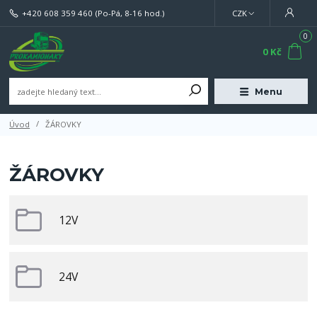
+420 608 359 460
(Po-Pá, 8-16 hod.)
CZK
0
0 Kč
Menu
Úvod
ŽÁROVKY
ŽÁROVKY
12V
24V