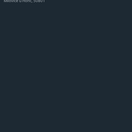
Milovice u Hořic, 50801