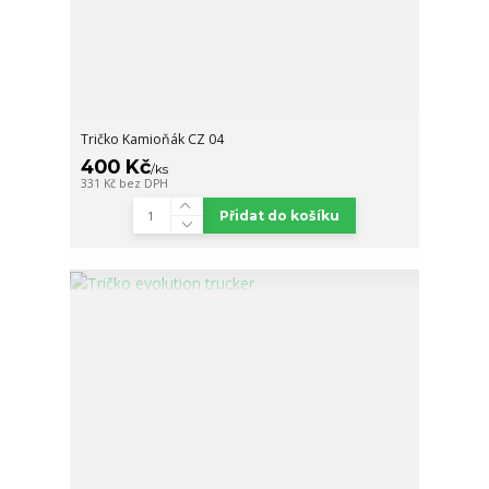
Tričko Kamioňák CZ 04
400 Kč
/
ks
331 Kč
bez DPH
Přidat do košíku