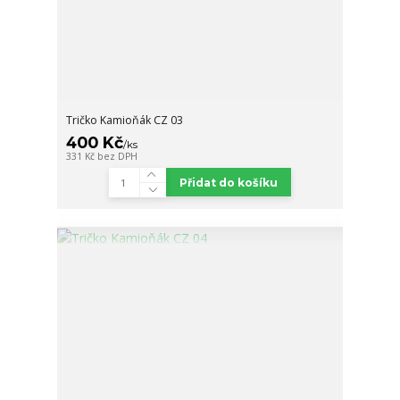
Tričko Kamioňák CZ 03
400 Kč
/
ks
331 Kč
bez DPH
Přidat do košíku