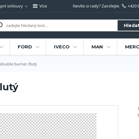
pní smlouvy
Více
Nevíte si rady? Zavolejte.
+420 
Hleda
FORD
IVECO
MAN
MERC
 double burner žlutý
lutý