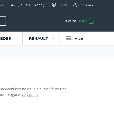
608 359 460
(Po-Pá, 8-16 hod.)
CZK
Přihlášení
0
ks
za
0 Kč
t
EDES
RENAULT
Více
Náhradní kryt na double burner žlutý Bez
homologace
celý popis