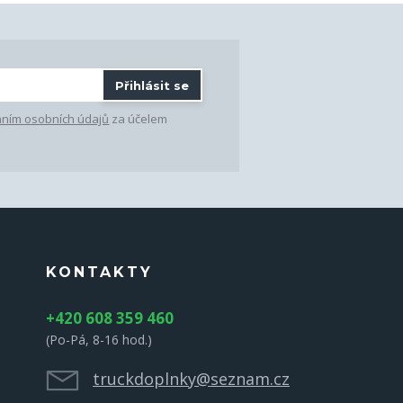
Přihlásit se
ním osobních údajů
za účelem
KONTAKTY
+420 608 359 460
(Po-Pá, 8-16 hod.)
truckdoplnky@seznam.cz