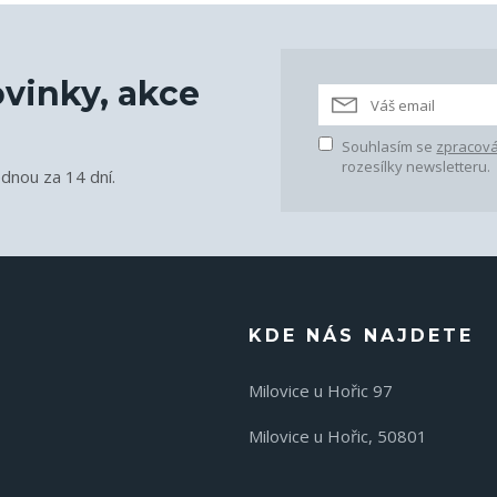
vinky, akce
Souhlasím se
zpracová
rozesílky newsletteru.
ednou za 14 dní.
KDE NÁS NAJDETE
Milovice u Hořic 97
Milovice u Hořic, 50801