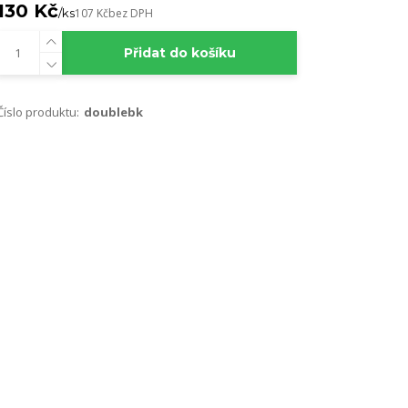
130 Kč
/
ks
107 Kč
bez DPH
Přidat do košíku
Číslo produktu:
doublebk