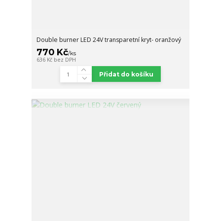
Double burner LED 24V transparetní kryt- oranžový
770 Kč
/
ks
636 Kč
bez DPH
Přidat do košíku