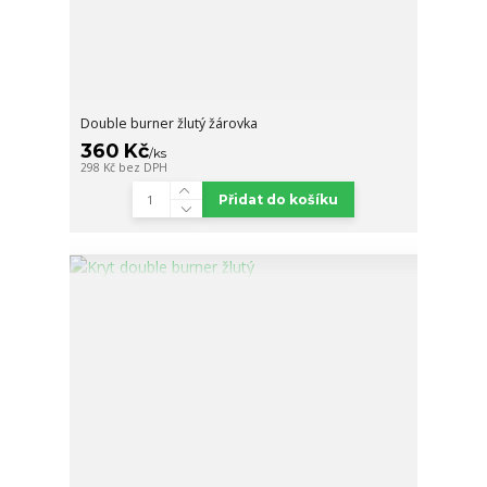
Double burner žlutý žárovka
360 Kč
/
ks
298 Kč
bez DPH
Přidat do košíku