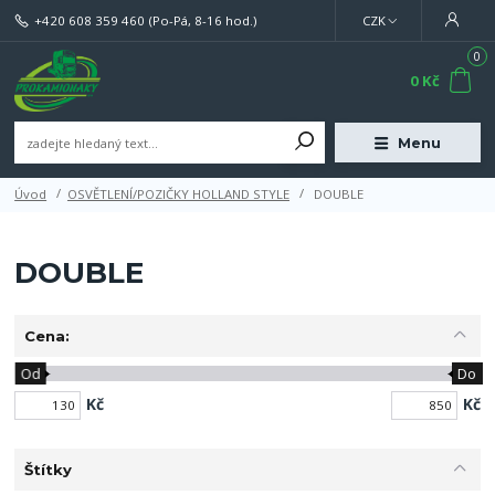
+420 608 359 460
(Po-Pá, 8-16 hod.)
CZK
0
0 Kč
Menu
Úvod
OSVĚTLENÍ/POZIČKY HOLLAND STYLE
DOUBLE
DOUBLE
Cena:
Od
Do
Kč
Kč
Štítky