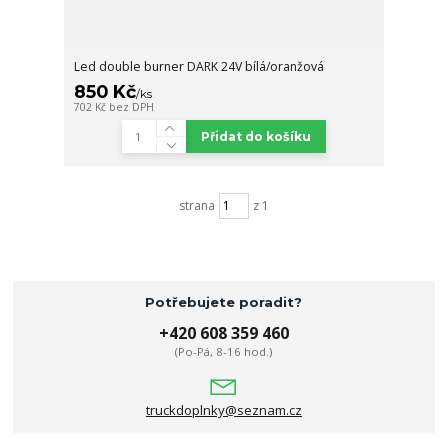
Led double burner DARK 24V bílá/oranžová
850 Kč
/
ks
702 Kč
bez DPH
Přidat do košíku
strana
z 1
Potřebujete poradit?
+420 608 359 460
(Po-Pá, 8-16 hod.)
truckdoplnky@seznam.cz