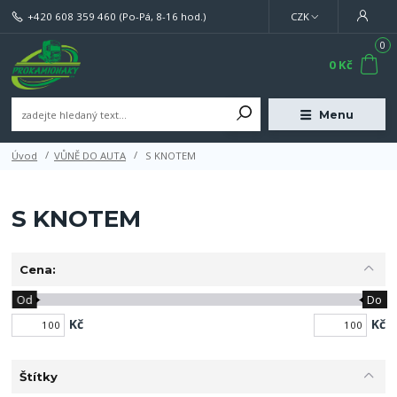
+420 608 359 460
(Po-Pá, 8-16 hod.)
CZK
0
0 Kč
Menu
Úvod
VŮNĚ DO AUTA
S KNOTEM
S KNOTEM
Cena:
Od
Do
Kč
Kč
Štítky