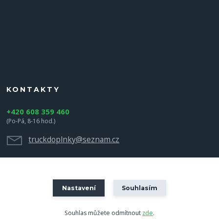
KONTAKTY
+420 608 359 460
(Po-Pá, 8-16 hod.)
truckdoplnky@seznam.cz
Nastavení
Souhlasím
Souhlas můžete odmítnout
zde
.
Vytvořeno na
Eshop-rychle.cz