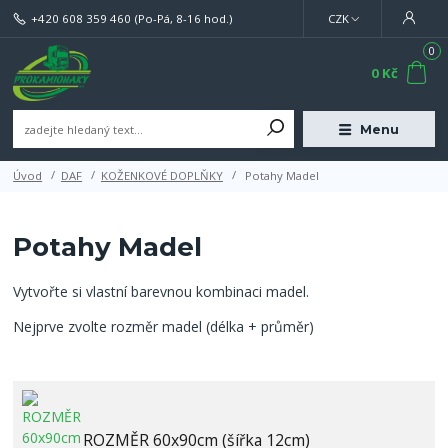
+420 608 359 460
(Po-Pá, 8-16 hod.)
CZK
0
0 Kč
Menu
Úvod
DAF
KOŽENKOVÉ DOPLŇKY
Potahy Madel
Potahy Madel
Vytvořte si vlastní barevnou kombinaci madel.
Nejprve zvolte rozměr madel (délka + průměr)
ROZMĚR 60x90cm (šířka 12cm)