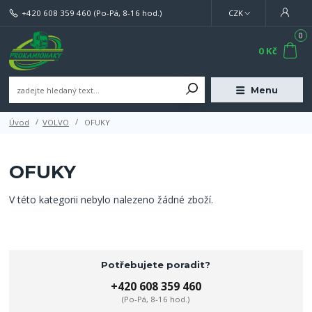
+420 608 359 460
(Po-Pá, 8-16 hod.)
CZK
0
0 Kč
Menu
Úvod
VOLVO
OFUKY
OFUKY
V této kategorii nebylo nalezeno žádné zboží.
Potřebujete poradit?
+420 608 359 460
(Po-Pá, 8-16 hod.)