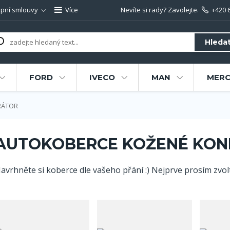
pní smlouvy
Více
Nevíte si rady? Zavolejte.
+420 
Hleda
FORD
IVECO
MAN
MERC
RÁTOR
AUTOKOBERCE KOŽENÉ KON
avrhněte si koberce dle vašeho přání :) Nejprve prosím zvolte 