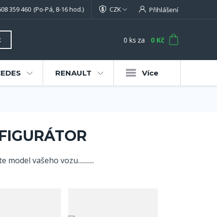
608 359 460
(Po-Pá, 8-16 hod.)
CZK
Přihlášení
0
ks
za
0 Kč
t
EDES
RENAULT
Více
FIGURÁTOR
model vašeho vozu...........