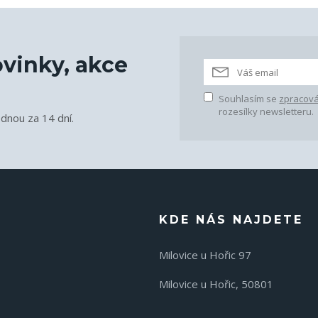
vinky, akce
Souhlasím se
zpracová
rozesílky newsletteru.
ednou za 14 dní.
KDE NÁS NAJDETE
Milovice u Hořic 97
Milovice u Hořic, 50801