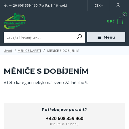
+420 608 359 460
(Po-Pá, 8-16 hod.)
CZK
0
0 Kč
Menu
Úvod
MĚNIČE NAPĚTÍ
MĚNIČE S DOBÍJENÍM
MĚNIČE S DOBÍJENÍM
V této kategorii nebylo nalezeno žádné zboží.
Potřebujete poradit?
+420 608 359 460
(Po-Pá, 8-16 hod.)