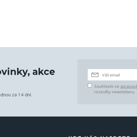
vinky, akce
Souhlasím se
zpracová
rozesílky newsletteru.
ednou za 14 dní.