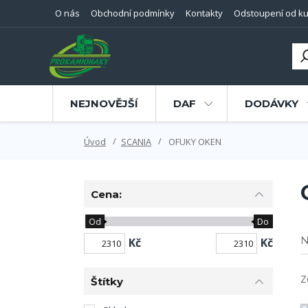
O nás
Obchodní podmínky
Kontakty
Odstoupení od ku
NEJNOVĚJŠÍ
DAF
DODÁVKY
Úvod
SCANIA
OFUKY OKEN
Cena:
Od
Do
N
Kč
Kč
Z
Štítky