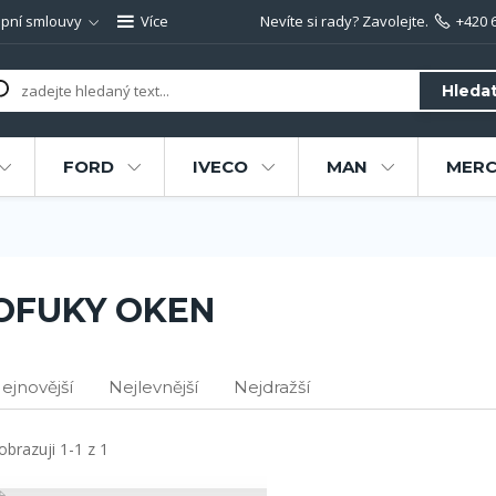
pní smlouvy
Více
Nevíte si rady? Zavolejte.
+420 
Hleda
FORD
IVECO
MAN
MERC
OFUKY OKEN
ejnovější
Nejlevnější
Nejdražší
obrazuji 1-1 z 1