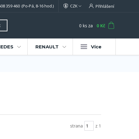
608 359 460
(Po-Pá, 8-16 hod.)
CZK
Přihlášení
0
ks
za
0 Kč
t
EDES
RENAULT
Více
strana
z 1