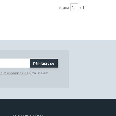
strana
z 1
Přihlásit se
ním osobních údajů
za účelem