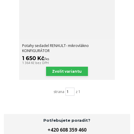
Potahy sedadel RENAULT- mikrovlákno
KONFIGURÁTOR
1 650 Kč
/
ks
1 364 Kč
bez DPH
Zvolit variantu
strana
z 1
Potřebujete poradit?
+420 608 359 460