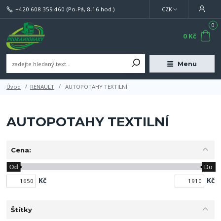
+420 608 359 460
(Po-Pá, 8-16 hod.)
CZK
0
0 Kč
Menu
Úvod
RENAULT
AUTOPOTAHY TEXTILNÍ
AUTOPOTAHY TEXTILNÍ
Cena:
Od
Do
Kč
Kč
Štítky