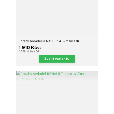
Potahy sedadel RENAULT č.43 – manšestr
1 910 Kč
/
ks
1 579 Kč
bez DPH
Zvolit variantu