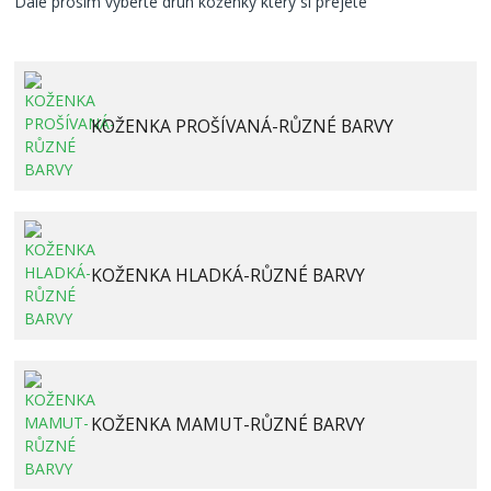
Dále prosím vyberte druh koženky který si přejete
KOŽENKA PROŠÍVANÁ-RŮZNÉ BARVY
KOŽENKA HLADKÁ-RŮZNÉ BARVY
KOŽENKA MAMUT-RŮZNÉ BARVY