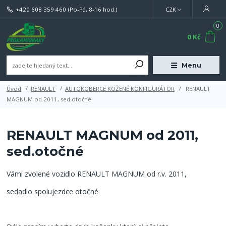
+420 608 359 460
(Po-Pá, 8-16 hod.)
CZK
0
0 Kč
Menu
Úvod
RENAULT
AUTOKOBERCE KOŽENÉ KONFIGURÁTOR
RENAULT
MAGNUM od 2011, sed.otočné
RENAULT MAGNUM od 2011,
sed.otočné
Vámi zvolené vozidlo RENAULT MAGNUM od r.v. 2011,
sedadlo spolujezdce otočné