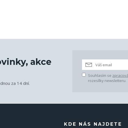
vinky, akce
Souhlasím se
zpracová
rozesílky newsletteru.
ednou za 14 dní.
KDE NÁS NAJDETE