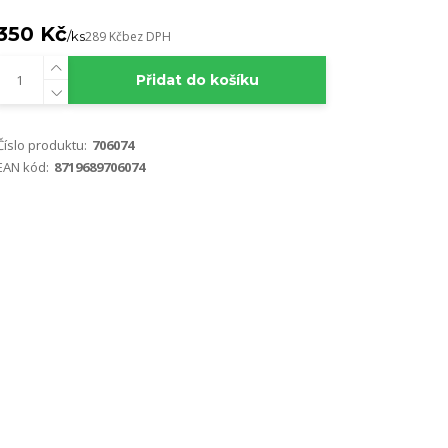
350 Kč
/
ks
289 Kč
bez DPH
Přidat do košíku
Číslo produktu:
706074
EAN kód:
8719689706074