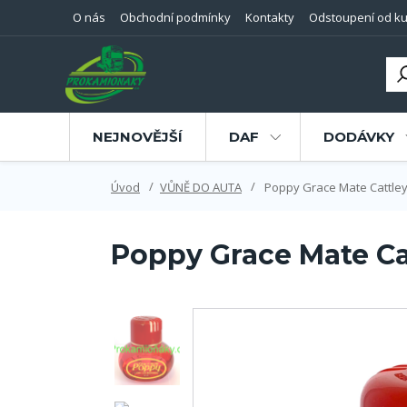
O nás
Obchodní podmínky
Kontakty
Odstoupení od ku
NEJNOVĚJŠÍ
DAF
DODÁVKY
Úvod
VŮNĚ DO AUTA
Poppy Grace Mate Cattle
Poppy Grace Mate Ca