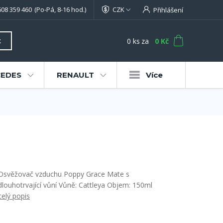
608 359 460
(Po-Pá, 8-16 hod.)
CZK
Přihlášení
0
ks
za
0 Kč
t
EDES
RENAULT
Více
Osvěžovač vzduchu Poppy Grace Mate s
dlouhotrvající vůní Vůně: Cattleya Objem: 150ml
celý popis