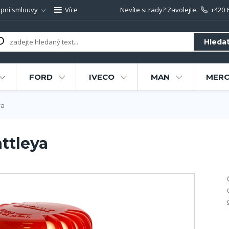
pní smlouvy
Více
Nevíte si rady? Zavolejte.
+420 
Hleda
FORD
IVECO
MAN
MERC
ya
ttleya