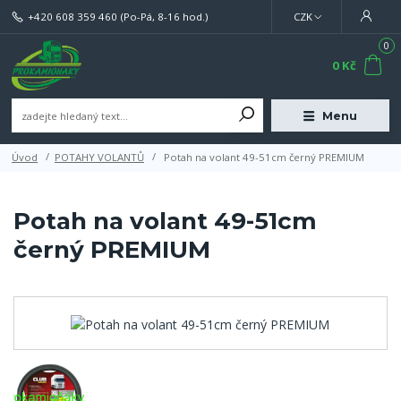
+420 608 359 460
(Po-Pá, 8-16 hod.)
CZK
0
0 Kč
Menu
Úvod
POTAHY VOLANTŮ
Potah na volant 49-51cm černý PREMIUM
Potah na volant 49-51cm
černý PREMIUM