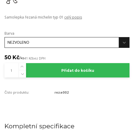
Samolepka řezaná michelin typ 01
celý popis
Barva
50 Kč
/
ks
41 Kč
bez DPH
Přidat do košíku
Číslo produktu:
reza002
Kompletní specifikace