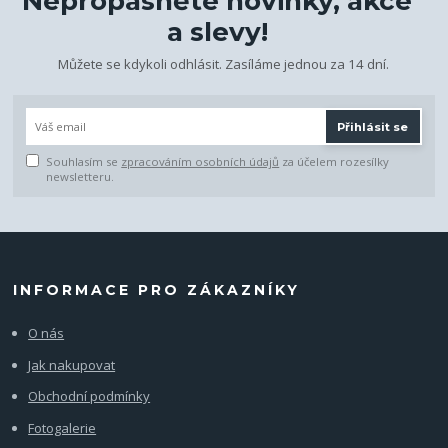
Nepropásněte novinky, akce
a slevy!
Můžete se kdykoli odhlásit. Zasíláme jednou za 14 dní.
Přihlásit se
Souhlasím se
zpracováním osobních údajů
za účelem rozesílky
newsletteru.
INFORMACE PRO ZÁKAZNÍKY
O nás
Jak nakupovat
Obchodní podmínky
Fotogalerie