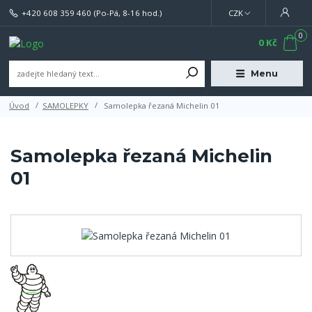
+420 608 359 460
(Po-Pá, 8-16 hod.)
CZK
0
0 Kč
Menu
Úvod
SAMOLEPKY
Samolepka řezaná Michelin 01
Samolepka řezaná Michelin
01