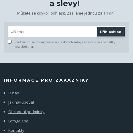
a slevy!
Můžete se kdykoli odhlásit. Zasíláme jednou za 14 dní.
Přihlásit se
Souhlasím se
zpracováním osobních údajů
za účelem rozesílky
newsletteru.
INFORMACE PRO ZÁKAZNÍKY
O nás
Jak nakupovat
Obchodní podmínky
Fotogalerie
Kontakty