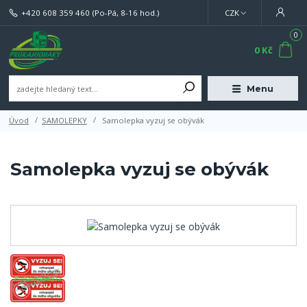
+420 608 359 460
(Po-Pá, 8-16 hod.)
CZK
0
0 Kč
Menu
Úvod
SAMOLEPKY
Samolepka vyzuj se obývák
Samolepka vyzuj se obývák