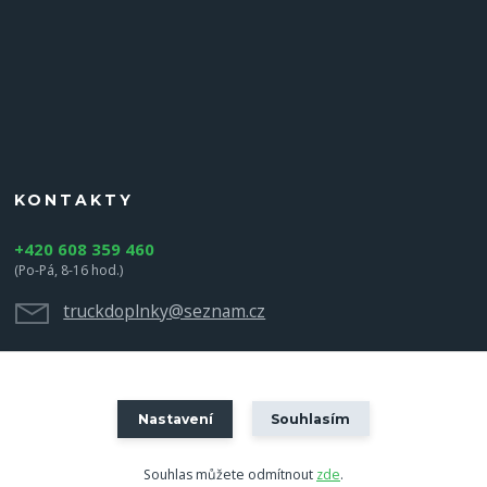
KONTAKTY
+420 608 359 460
(Po-Pá, 8-16 hod.)
truckdoplnky@seznam.cz
Nastavení
Souhlasím
Souhlas můžete odmítnout
zde
.
Vytvořeno na
Eshop-rychle.cz