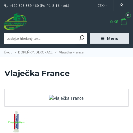
+420 608 359 460
(Po-Pá, 8-16 hod.)
CZK
0
0 Kč
Menu
Úvod
DOPLŇKY, DEKORACE
Vlaječka France
Vlaječka France