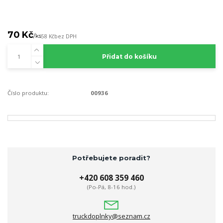
70 Kč
/
ks
58 Kč
bez DPH
Přidat do košíku
Číslo produktu:
00936
Potřebujete poradit?
+420 608 359 460
(Po-Pá, 8-16 hod.)
truckdoplnky@seznam.cz