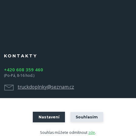
KONTAKTY
+420 608 359 460
(Po-Pá, 8-16 hod.)
truckdoplnky@seznam.cz
Nastavení
Souhlasím
Souhlas můžete odmítnout
zde
.
Vytvořeno na
Eshop-rychle.cz