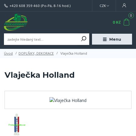
+420 608 359 460
(Po-Pá, 8-16 hod.)
CZK
0
0 Kč
Menu
Úvod
DOPLŇKY, DEKORACE
Vlaječka Holland
Vlaječka Holland