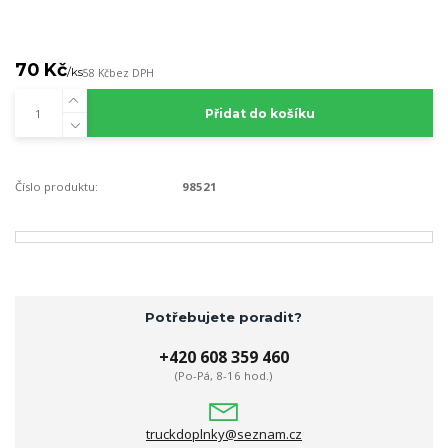
70 Kč
/
ks
58 Kč
bez DPH
Přidat do košíku
Číslo produktu:
98521
Potřebujete poradit?
+420 608 359 460
(Po-Pá, 8-16 hod.)
truckdoplnky@seznam.cz