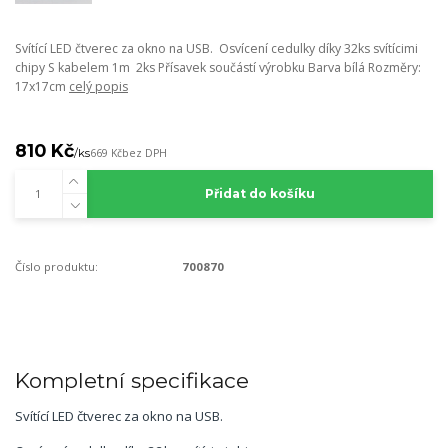
Svítící LED čtverec za okno na USB. Osvícení cedulky díky 32ks svítícimi
chipy S kabelem 1m 2ks Přísavek součástí výrobku Barva bílá Rozměry:
17x17cm
celý popis
810 Kč
/
ks
669 Kč
bez DPH
Přidat do košíku
Číslo produktu:
700870
Kompletní specifikace
Svítící LED čtverec za okno na USB.