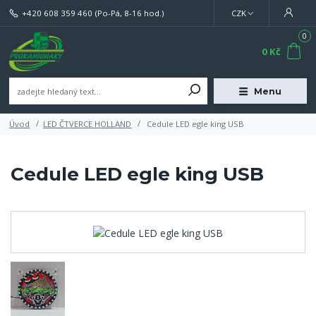
+420 608 359 460
(Po-Pá, 8-16 hod.)
CZK
0
0 Kč
Menu
Úvod
LED ČTVERCE HOLLAND
Cedule LED egle king USB
Cedule LED egle king USB