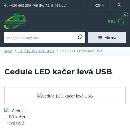
+420 608 359 460
(Po-Pá, 8-16 hod.)
CZK
0
0 Kč
Menu
Úvod
LED ČTVERCE HOLLAND
Cedule LED kačer levá USB
Cedule LED kačer levá USB