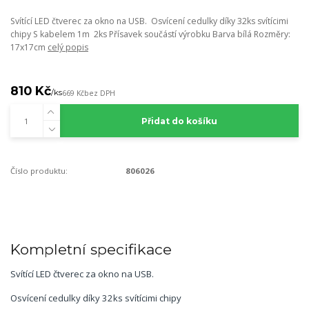
Svítící LED čtverec za okno na USB. Osvícení cedulky díky 32ks svítícimi
chipy S kabelem 1m 2ks Přísavek součástí výrobku Barva bílá Rozměry:
17x17cm
celý popis
810 Kč
/
ks
669 Kč
bez DPH
Přidat do košíku
Číslo produktu:
806026
Kompletní specifikace
Svítící LED čtverec za okno na USB.
Osvícení cedulky díky 32ks svítícimi chipy