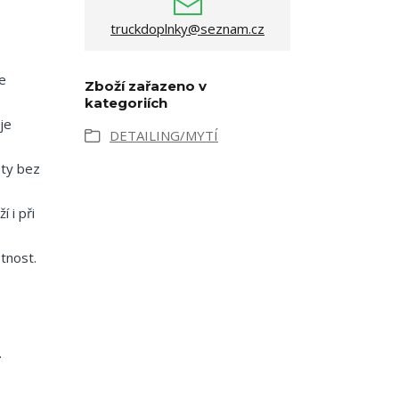
truckdoplnky@seznam.cz
je
Zboží zařazeno v
kategoriích
je
DETAILING/MYTÍ
oty bez
í i při
otnost.
.