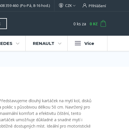
608 359 460
(Po-Pá, 8-16 hod.)
CZK
Přihlášení
0
ks
za
0 Kč
t
EDES
RENAULT
Více
Představujeme dlouhý kartáček na mytí kol, disků
a poklic s působivou délkou 50 cm. Navržený pro
maximální komfort a efektivitu čištění, tento
kartáček umožňuje důkladné a snadné mytí i
obtížně dostupných míst. Ideální pro motoristické