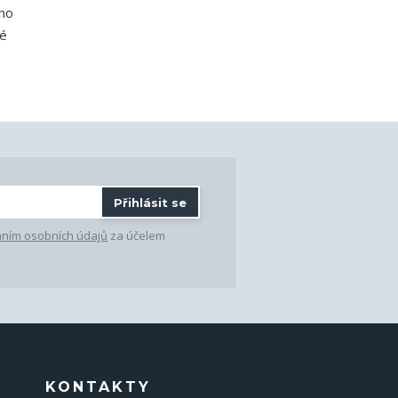
ého
né
Přihlásit se
ním osobních údajů
za účelem
KONTAKTY