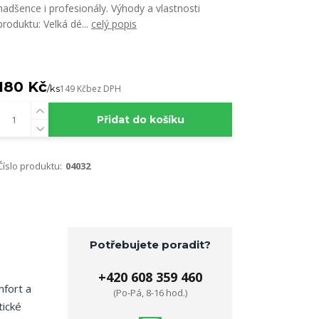
nadšence i profesionály. Výhody a vlastnosti
produktu: Velká dé...
celý popis
180 Kč
/
ks
149 Kč
bez DPH
Přidat do košíku
Číslo produktu:
04032
Potřebujete poradit?
+420 608 359 460
mfort a
(Po-Pá, 8-16 hod.)
tické