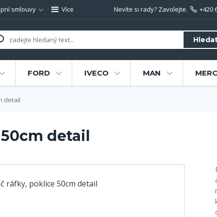
pní smlouvy
Více
Nevíte si rady? Zavolejte.
+420 
Hleda
FORD
IVECO
MAN
MERC
m detail
 50cm detail