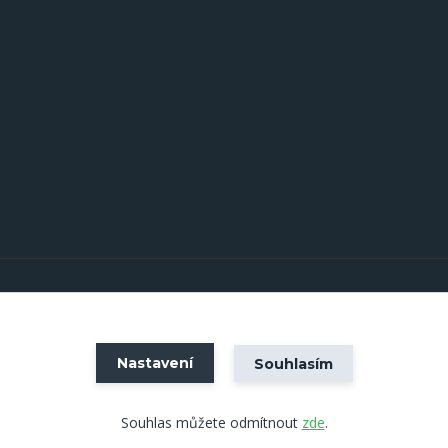
Vytvořeno na
Eshop-rychle.cz
Nastavení
Souhlasím
Souhlas můžete odmítnout
zde
.