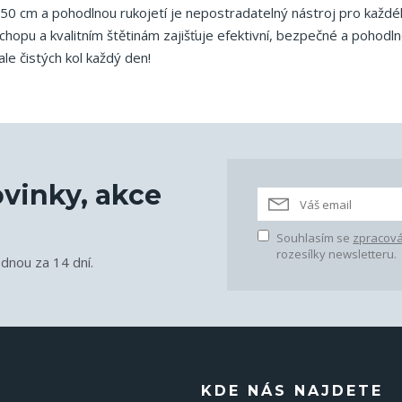
ce 50 cm a pohodlnou rukojetí je nepostradatelný nástroj pro každ
hopu a kvalitním štětinám zajišťuje efektivní, bezpečné a pohodl
ale čistých kol každý den!
vinky, akce
Souhlasím se
zpracová
rozesílky newsletteru.
ednou za 14 dní.
KDE NÁS NAJDETE