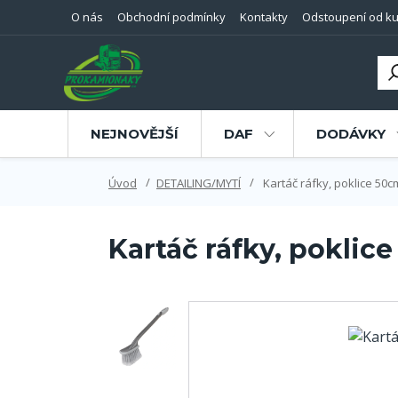
O nás
Obchodní podmínky
Kontakty
Odstoupení od ku
NEJNOVĚJŠÍ
DAF
DODÁVKY
Úvod
DETAILING/MYTÍ
Kartáč ráfky, poklice 50c
Kartáč ráfky, poklice