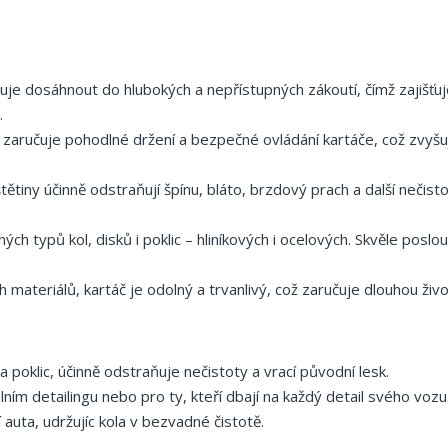
uje dosáhnout do hlubokých a nepřístupných zákoutí, čímž zajišťu
.
 zaručuje pohodlné držení a bezpečné ovládání kartáče, což zvyšu
tětiny účinně odstraňují špínu, bláto, brzdový prach a další nečist
ch typů kol, disků i poklic – hliníkových i ocelových. Skvěle poslouž
materiálů, kartáč je odolný a trvanlivý, což zaručuje dlouhou živ
 a poklic, účinně odstraňuje nečistoty a vrací původní lesk.
lním detailingu nebo pro ty, kteří dbají na každý detail svého vozu
auta, udržujíc kola v bezvadné čistotě.