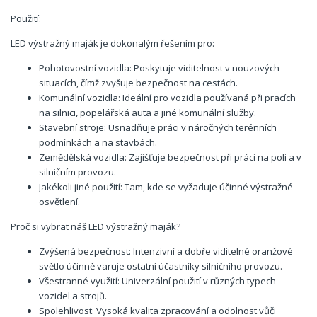
Použití:
LED výstražný maják je dokonalým řešením pro:
Pohotovostní vozidla: Poskytuje viditelnost v nouzových
situacích, čímž zvyšuje bezpečnost na cestách.
Komunální vozidla: Ideální pro vozidla používaná při pracích
na silnici, popelářská auta a jiné komunální služby.
Stavební stroje: Usnadňuje práci v náročných terénních
podmínkách a na stavbách.
Zemědělská vozidla: Zajišťuje bezpečnost při práci na poli a v
silničním provozu.
Jakékoli jiné použití: Tam, kde se vyžaduje účinné výstražné
osvětlení.
Proč si vybrat náš LED výstražný maják?
Zvýšená bezpečnost: Intenzivní a dobře viditelné oranžové
světlo účinně varuje ostatní účastníky silničního provozu.
Všestranné využití: Univerzální použití v různých typech
vozidel a strojů.
Spolehlivost: Vysoká kvalita zpracování a odolnost vůči