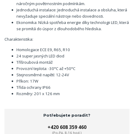
náročným povětrnostním podmínkám.
Jednoduchá instalace: Jednoduchá instalace a obsluha, která
nevyžaduje speciální nástroje nebo dovednosti.
Ekonomika: Nízká spotřeba energie díky technologii LED, která
se promítá do úspor z dlouhodobého hlediska.
Charakteristika:
Homologace ECE E9, R65, R10
24 super jasných LED diod
Tříšroubová montáž
Provozní teplota: -30°C až +50°C
Stejnosměrné napětí: 12-24V
Příkon: 17W
Třída ochrany IP66
Rozměry: 201 x 126 mm
Potřebujete poradit?
+420 608 359 460
(Po-Pá, 8-16 hod.)