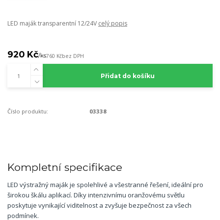
LED maják transparentní 12/24V
celý popis
920 Kč
/
ks
760 Kč
bez DPH
Přidat do košíku
Číslo produktu:
03338
Kompletní specifikace
LED výstražný maják je spolehlivé a všestranné řešení, ideální pro
širokou škálu aplikací. Díky intenzivnímu oranžovému světlu
poskytuje vynikající viditelnost a zvyšuje bezpečnost za všech
podmínek.