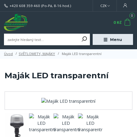
+420 608 359 460
(Po-Pá, 8-16 hod.)
CZK
0
0 Kč
Menu
Úvod
SVĚTLOMETY, MAJÁKY
Maják LED transparentní
Maják LED transparentní