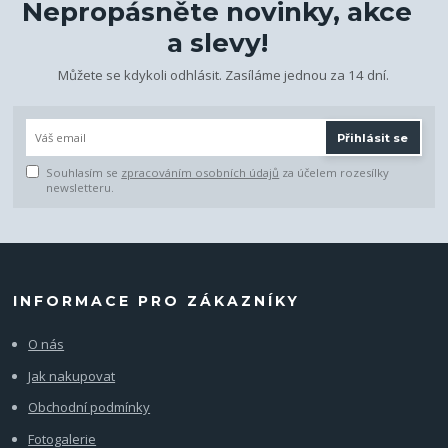
Nepropásněte novinky, akce
a slevy!
Můžete se kdykoli odhlásit. Zasíláme jednou za 14 dní.
Přihlásit se
Souhlasím se
zpracováním osobních údajů
za účelem rozesílky
newsletteru.
INFORMACE PRO ZÁKAZNÍKY
O nás
Jak nakupovat
Obchodní podmínky
Fotogalerie