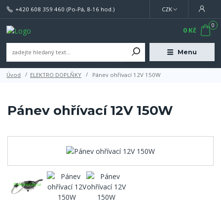
+420 608 359 460
(Po-Pá, 8-16 hod.)
CZK
0
0 Kč
Menu
Úvod
ELEKTRO DOPLŇKY
Pánev ohřívací 12V 150W
Pánev ohřívací 12V 150W