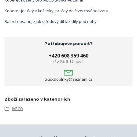
Koberec kožený pro IVECO S-WAY Automat
Koberec je ušitý z koženky, prošitý do čtvercového tvaru
Balení obsahuje jak středový díl tak díly pod nohy
Potřebujete poradit?
+420 608 359 460
(Po-Pá, 8-16 hod.)
truckdoplnky@seznam.cz
Zboží zařazeno v kategoriích
IVECO