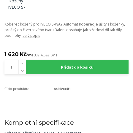
Koberec kožený pro IVECO S-WAY Automat Koberec je ušitý z koženky,
prošitý do čtvercového tvaru Balení obsahuje jak středový díl tak díly
pod nohy
celý popis
1 620 Kč
/
ks
1 339 Kč
bez DPH
Přidat do košíku
Číslo produktu:
sskivec01
Kompletní specifikace