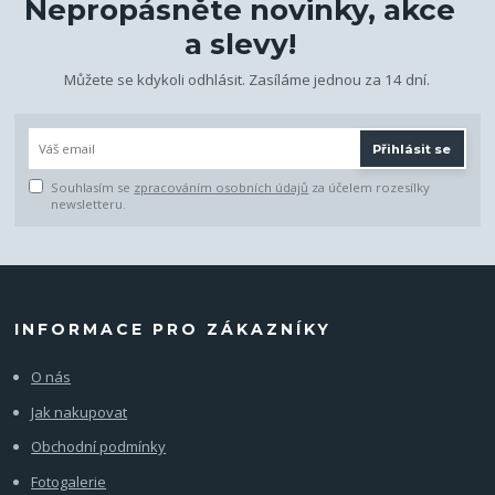
Nepropásněte novinky, akce
a slevy!
Můžete se kdykoli odhlásit. Zasíláme jednou za 14 dní.
Přihlásit se
Souhlasím se
zpracováním osobních údajů
za účelem rozesílky
newsletteru.
INFORMACE PRO ZÁKAZNÍKY
O nás
Jak nakupovat
Obchodní podmínky
Fotogalerie