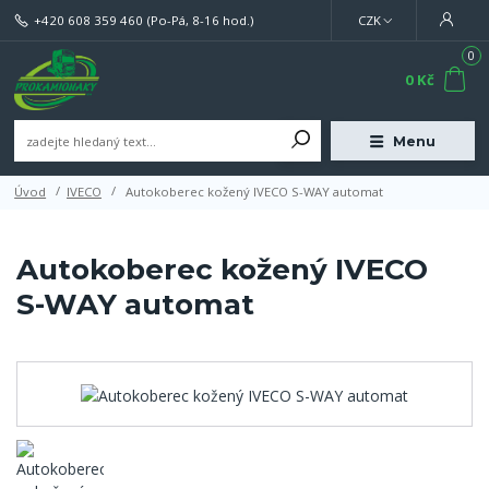
+420 608 359 460
(Po-Pá, 8-16 hod.)
CZK
0
0 Kč
Menu
Úvod
IVECO
Autokoberec kožený IVECO S-WAY automat
Autokoberec kožený IVECO
S-WAY automat