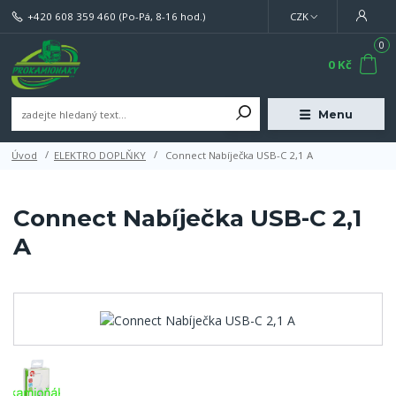
+420 608 359 460
(Po-Pá, 8-16 hod.)
CZK
0
0 Kč
Menu
Úvod
ELEKTRO DOPLŇKY
Connect Nabíječka USB-C 2,1 A
Connect Nabíječka USB-C 2,1
A