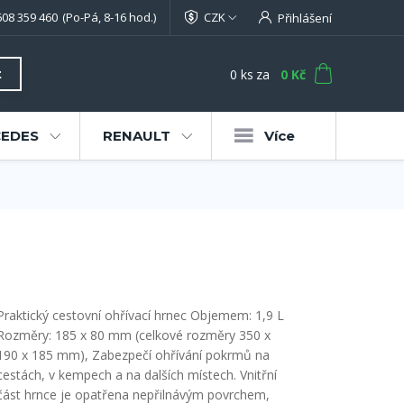
608 359 460
(Po-Pá, 8-16 hod.)
CZK
Přihlášení
0
ks
za
0 Kč
t
EDES
RENAULT
Více
Praktický cestovní ohřívací hrnec Objemem: 1,9 L
Rozměry: 185 x 80 mm (celkové rozměry 350 x
190 x 185 mm), Zabezpečí ohřívání pokrmů na
cestách, v kempech a na dalších místech. Vnitřní
část hrnce je opatřena nepřilnávým povrchem,