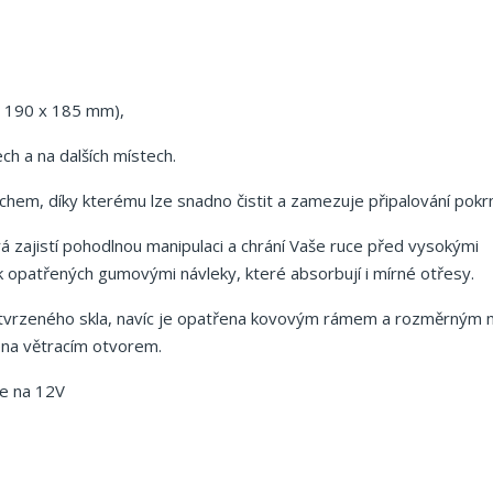
 190 x 185 mm),
h a na dalších místech.
rchem, díky kterému lze snadno čistit a zamezuje připalování pok
terá zajistí pohodlnou manipulaci a chrání Vaše ruce před vysokými
ček opatřených gumovými návleky, které absorbují i mírné otřesy.
z tvrzeného skla, navíc je opatřena kovovým rámem a rozměrným
řena větracím otvorem.
če na 12V