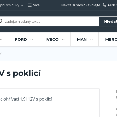
pní smlouvy
Více
Nevíte si rady? Zavolejte.
+420 
Hleda
FORD
IVECO
MAN
MERC
í
V s poklicí