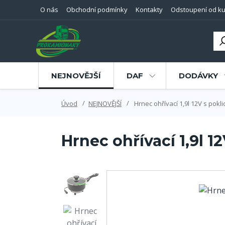
O nás
Obchodní podmínky
Kontakty
Odstoupení od ku
NEJNOVĚJŠÍ
DAF
DODÁVKY
Úvod
NEJNOVĚJŠÍ
Hrnec ohřívací 1,9l 12V s poklic
Hrnec ohřívací 1,9l 12