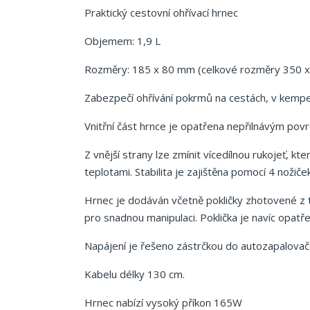
Praktický cestovní ohřívací hrnec
Objemem: 1,9 L
Rozměry: 185 x 80 mm (celkové rozměry 350 x
Zabezpečí ohřívání pokrmů na cestách, v kempec
Vnitřní část hrnce je opatřena nepřilnávým pov
Z vnější strany lze zmínit vícedílnou rukojeť, k
teplotami. Stabilita je zajištěna pomocí 4 noži
Hrnec je dodáván včetně pokličky zhotovené 
pro snadnou manipulaci. Poklička je navíc opat
Napájení je řešeno zástrčkou do autozapalova
Kabelu délky 130 cm.
Hrnec nabízí vysoký příkon 165W