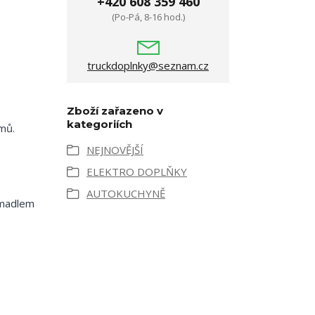
+420 608 359 460
(Po-Pá, 8-16 hod.)
truckdoplnky@seznam.cz
Zboží zařazeno v
kategoriích
rmů.
NEJNOVĚJŠÍ
ELEKTRO DOPLŇKY
AUTOKUCHYNĚ
 madlem