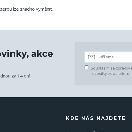
kterou lze snadno vyměnit.
vinky, akce
Souhlasím se
zpracová
rozesílky newsletteru.
ednou za 14 dní.
KDE NÁS NAJDETE