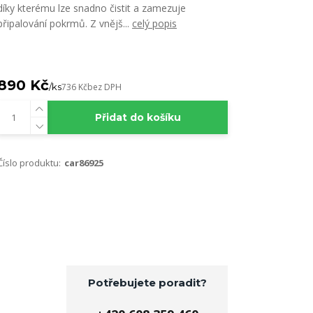
díky kterému lze snadno čistit a zamezuje
připalování pokrmů. Z vnějš...
celý popis
890 Kč
/
ks
736 Kč
bez DPH
Přidat do košíku
Číslo produktu:
car86925
Potřebujete poradit?