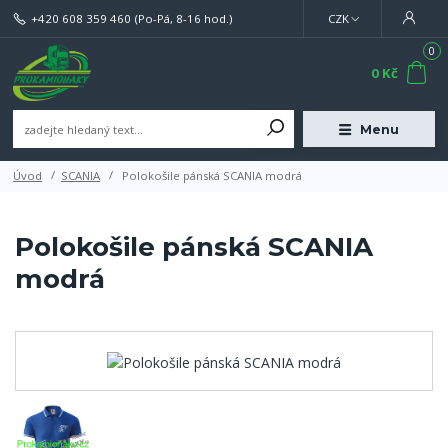
+420 608 359 460
(Po-Pá, 8-16 hod.)
CZK
0
0 Kč
Menu
Úvod
SCANIA
Polokošile pánská SCANIA modrá
Polokošile pánská SCANIA
modrá