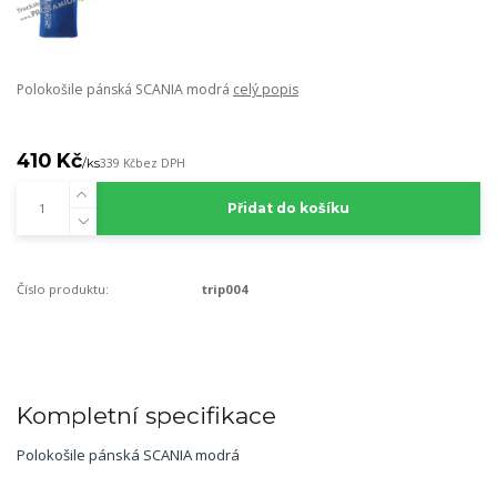
Polokošile pánská SCANIA modrá
celý popis
410 Kč
/
ks
339 Kč
bez DPH
Přidat do košíku
Číslo produktu:
trip004
Kompletní specifikace
Polokošile pánská SCANIA modrá