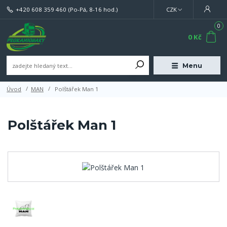
+420 608 359 460
(Po-Pá, 8-16 hod.)
CZK
0
0 Kč
Menu
Úvod
MAN
Polštářek Man 1
Polštářek Man 1