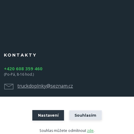
KONTAKTY
+420 608 359 460
(Po-Pá, 8-16 hod.)
truckdoplnky@seznam.cz
Nastavení
Souhlasím
Souhlas můžete odmítnout
zde
.
Vytvořeno na
Eshop-rychle.cz