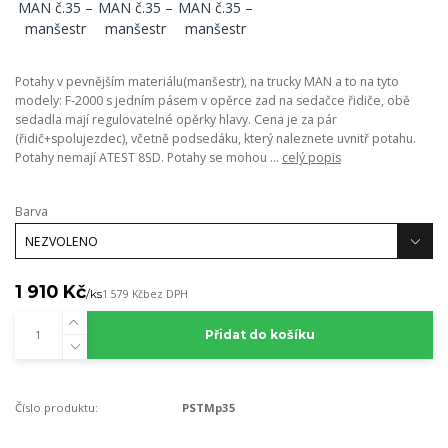
Potahy v pevnějším materiálu(manšestr), na trucky MAN a to na tyto
modely: F-2000 s jedním pásem v opěrce zad na sedačce řidiče, obě
sedadla mají regulovatelné opěrky hlavy. Cena je za pár
(řidič+spolujezdec), včetně podsedáku, který naleznete uvnitř potahu.
Potahy nemají ATEST 8SD. Potahy se mohou ...
celý popis
Barva
1 910 Kč
/
ks
1 579 Kč
bez DPH
Přidat do košíku
Číslo produktu:
PSTMp35