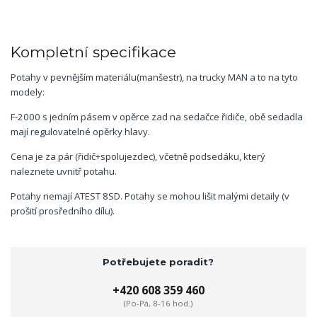
Kompletní specifikace
Potahy v pevnějším materiálu(manšestr), na trucky MAN a to na tyto
modely:
F-2000 s jedním pásem v opěrce zad na sedačce řidiče, obě sedadla
mají regulovatelné opěrky hlavy.
Cena je za pár (řidič+spolujezdec), včetně podsedáku, který
naleznete uvnitř potahu.
Potahy nemají ATEST 8SD. Potahy se mohou lišit malými detaily (v
prošití prosředního dílu).
Potřebujete poradit?
+420 608 359 460
(Po-Pá, 8-16 hod.)