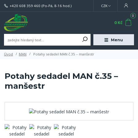
+420 608 359 460
(Po-Pá, 8-16 hod.)
CZK
0
0 Kč
Menu
Úvod
MAN
Potahy sedadel MAN č.35 – manšestr
Potahy sedadel MAN č.35 –
manšestr