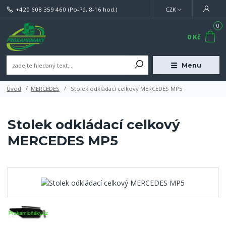
+420 608 359 460
(Po-Pá, 8-16 hod.)
CZK
0
0 Kč
Menu
Úvod
MERCEDES
Stolek odkládací celkový MERCEDES MP5
Stolek odkládací celkový
MERCEDES MP5