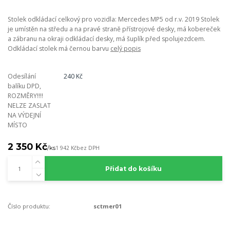
Stolek odkládací celkový pro vozidla: Mercedes MP5 od r.v. 2019 Stolek
je umístěn na středu a na pravé straně přístrojové desky, má kobereček
a zábranu na okraji odkládací desky, má šuplík před spolujezdcem.
Odkládací stolek má černou barvu
celý popis
Odesílání
240 Kč
balíku DPD,
ROZMĚRY!!!!
NELZE ZASLAT
NA VÝDEJNÍ
MÍSTO
2 350 Kč
/
ks
1 942 Kč
bez DPH
Přidat do košíku
Číslo produktu:
sctmer01