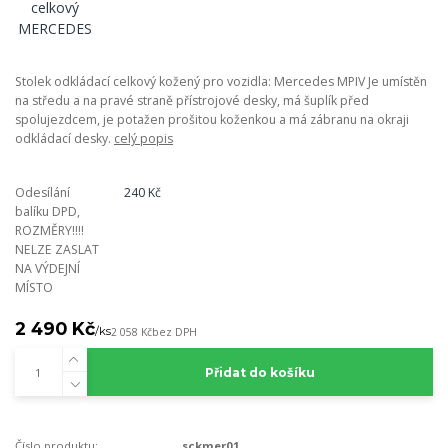
Stolek odkládací celkový kožený pro vozidla: Mercedes MPIV Je umístěn
na středu a na pravé straně přístrojové desky, má šuplík před
spolujezdcem, je potažen prošitou koženkou a má zábranu na okraji
odkládací desky.
celý popis
Odesílání
240 Kč
balíku DPD,
ROZMĚRY!!!!
NELZE ZASLAT
NA VÝDEJNÍ
MÍSTO
2 490 Kč
/
ks
2 058 Kč
bez DPH
Přidat do košíku
Číslo produktu:
sckmer01