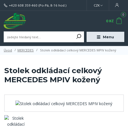
+420 608 359 460
(Po-Pá, 8-16 hod.)
CZK
0
0 Kč
Menu
Úvod
MERCEDES
Stolek odkládací celkový MERCEDES MPIV kožený
Stolek odkládací celkový
MERCEDES MPIV kožený