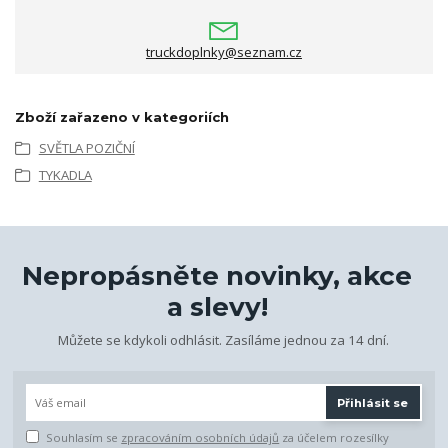
truckdoplnky@seznam.cz
Zboží zařazeno v kategoriích
SVĚTLA POZIČNÍ
TYKADLA
Nepropásněte novinky, akce
a slevy!
Můžete se kdykoli odhlásit. Zasíláme jednou za 14 dní.
Přihlásit se
Souhlasím se
zpracováním osobních údajů
za účelem rozesílky