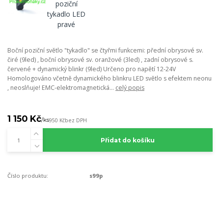
Boční poziční světlo "tykadlo" se čtyřmi funkcemi: přední obrysové sv.
čiré (9led) , boční obrysové sv. oranžové (3led) , zadní obrysové s.
červené + dynamický blinkr (9led) Určeno pro napětí 12-24V
Homologováno včetně dynamického blinkru LED světlo s efektem neonu
, neoslňuje! EMC-elektromagnetická...
celý popis
1 150 Kč
/
ks
950 Kč
bez DPH
Přidat do košíku
Číslo produktu:
s99p