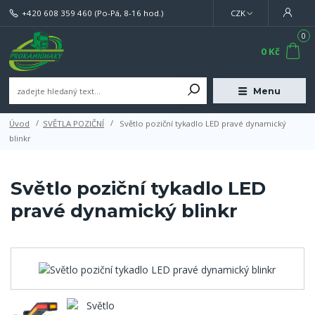
+420 608 359 460
(Po-Pá, 8-16 hod.)
CZK
0
0 Kč
Menu
Úvod
SVĚTLA POZIČNÍ
Světlo poziční tykadlo LED pravé dynamický
blinkr
Světlo poziční tykadlo LED
pravé dynamický blinkr