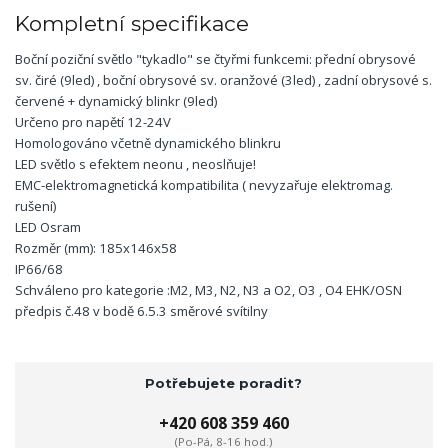
Kompletní specifikace
Boční poziční světlo "tykadlo" se čtyřmi funkcemi: přední obrysové
sv. čiré (9led) , boční obrysové sv. oranžové (3led) , zadní obrysové s.
červené + dynamický blinkr (9led)
Určeno pro napětí 12-24V
Homologováno včetně dynamického blinkru
LED světlo s efektem neonu , neoslňuje!
EMC-elektromagnetická kompatibilita ( nevyzařuje elektromag.
rušení)
LED Osram
Rozměr (mm): 185x146x58
IP66/68
Schváleno pro kategorie :M2, M3, N2, N3 a O2, O3 , O4 EHK/OSN
předpis č.48 v bodě 6.5.3 směrové svítilny
Potřebujete poradit?
+420 608 359 460
(Po-Pá, 8-16 hod.)