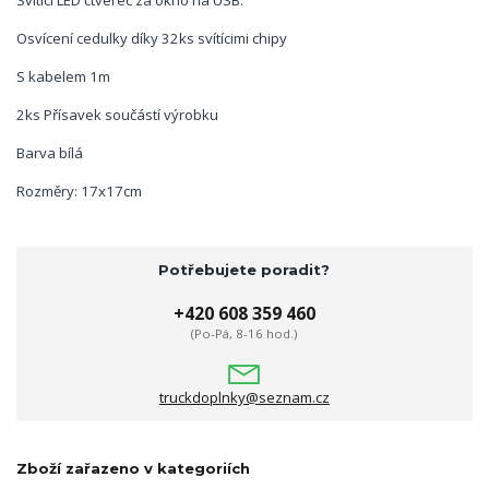
Svítící LED čtverec za okno na USB.
Osvícení cedulky díky 32ks svítícimi chipy
S kabelem 1m
2ks Přísavek součástí výrobku
Barva bílá
Rozměry: 17x17cm
Potřebujete poradit?
+420 608 359 460
(Po-Pá, 8-16 hod.)
truckdoplnky@seznam.cz
Zboží zařazeno v kategoriích