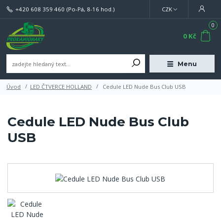
+420 608 359 460
(Po-Pá, 8-16 hod.)
CZK
0
0 Kč
Menu
Úvod
LED ČTVERCE HOLLAND
Cedule LED Nude Bus Club USB
Cedule LED Nude Bus Club
USB