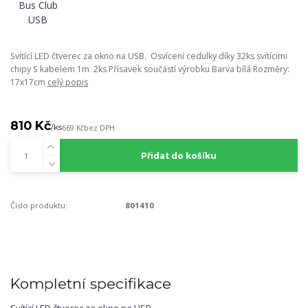
Svítící LED čtverec za okno na USB. Osvícení cedulky díky 32ks svítícimi
chipy S kabelem 1m 2ks Přísavek součástí výrobku Barva bílá Rozměry:
17x17cm
celý popis
810 Kč
/
ks
669 Kč
bez DPH
Přidat do košíku
Číslo produktu:
801410
Kompletní specifikace