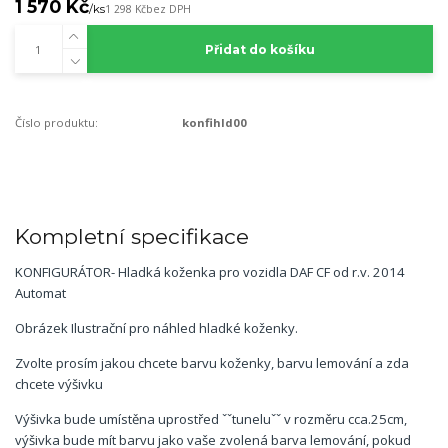
1 570 Kč
/
ks
1 298 Kč
bez DPH
Přidat do košíku
Číslo produktu:
konfihld00
Kompletní specifikace
KONFIGURÁTOR- Hladká koženka pro vozidla DAF CF od r.v. 2014
Automat
Obrázek Ilustrační pro náhled hladké koženky.
Zvolte prosím jakou chcete barvu koženky, barvu lemování a zda
chcete výšivku
Výšivka bude umístěna uprostřed ˇˇtuneluˇˇ v rozměru cca.25cm,
výšivka bude mít barvu jako vaše zvolená barva lemování, pokud