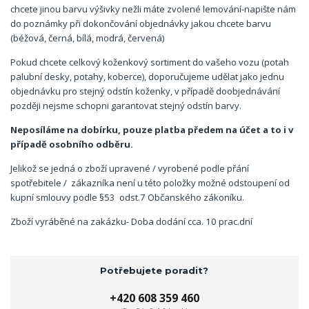
chcete jinou barvu výšivky nežli máte zvolené lemování-napište nám
do poznámky při dokončování objednávky jakou chcete barvu
(béžová, černá, bílá, modrá, červená)
Pokud chcete celkový koženkový sortiment do vašeho vozu (potah
palubní desky, potahy, koberce), doporučujeme udělat jako jednu
objednávku pro stejný odstín koženky, v případě doobjednávání
později nejsme schopni garantovat stejný odstín barvy.
Neposíláme na dobírku, pouze platba předem na účet a to i v
případě osobního odběru.
Jelikož se jedná o zboží upravené / vyrobené podle přání
spotřebitele / zákazníka není u této položky možné odstoupení od
kupní smlouvy podle §53 odst.7 Občanského zákoníku.
Zboží vyráběné na zakázku- Doba dodání cca. 10 prac.dní
Potřebujete poradit?
+420 608 359 460