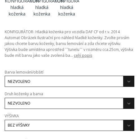
KONFIGURÁTOR- Hladká koženka pro vozidla DAF CF od r.v. 2014
Automat Obrázek Ilustrační pro náhled hladké koženky. Zvolte prosím
jakou chcete barvu koženky, barvu lemování a zda chcete výšivku
Výšivka bude umístěna uprostřed ˇˇtuneluˇˇ v rozměru cca.25cm, výšivka
bude mít barvu jako vaše zvolená ba...
celý popis
Barva lemování/obšití
Druh koženky a barva
VÝŠIVKA