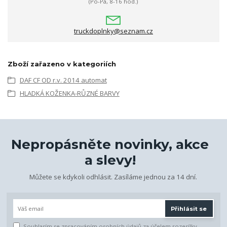
(Po-Pá, 8-16 hod.)
truckdoplnky@seznam.cz
Zboží zařazeno v kategoriích
DAF CF OD r.v. 2014 automat
HLADKÁ KOŽENKA-RŮZNÉ BARVY
Nepropásněte novinky, akce
a slevy!
Můžete se kdykoli odhlásit. Zasíláme jednou za 14 dní.
Přihlásit se
Souhlasím se
zpracováním osobních údajů
za účelem rozesílky