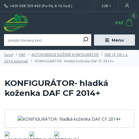
+420 608 359 460
(Po-Pá, 8-16 hod.)
CZK
0
0 Kč
Menu
Úvod
DAF
AUTOKOBERCE KOŽENÉ KONFIGURÁTOR
DAF CF OD r.v.
2014 automat
KONFIGURÁTOR- hladká koženka DAF CF 2014+
KONFIGURÁTOR- hladká
koženka DAF CF 2014+