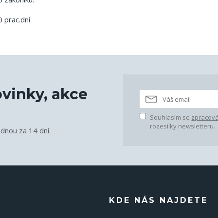
 prac.dní
vinky, akce
Souhlasím se
zpracová
rozesílky newsletteru.
ednou za 14 dní.
KDE NÁS NAJDETE