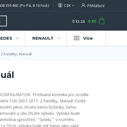
608 359 460
(Po-Pá, 8-16 hod.)
CZK
Přihlášení
0
ks
za
0 Kč
t
EDES
RENAULT
Více
 Kastliky, Manuál
uál
KONFIGURÁTOR- Prošívaná koženka pro vozidla
MAN TGX 2007-2017, 2 Kastliky, Manuál Zvolte
prosím jakou chcete barvu koženky, barvu
lemování a zda chcete výšivku Výšivka bude
umístěna uprostřed ˇˇtuneluˇˇ v rozměru
cca.25cm, výšivka bude mít barvu jako vaše