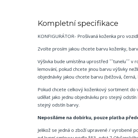
Kompletní specifikace
KONFIGURÁTOR- Prošívaná koženka pro vozidl
Zvolte prosím jakou chcete barvu koženky, bar
Výšivka bude umístěna uprostřed ˇˇtuneluˇˇ v 
lemování, pokud chcete jinou barvu výšivky ne
objednávky jakou chcete barvu (béžová, černá, 
Pokud chcete celkový koženkový sortiment do 
udělat jako jednu objednávku pro stejný odstí
stejný odstín barvy.
Neposíláme na dobírku, pouze platba přede
Jelikož se jedná o zboží upravené / vyrobené p
od kupní smlouvy podle §53 odst.7 Občanského