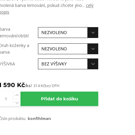
zvolená barva lemování, pokud chcete jino...
celý
popis
Barva
lemování/obšití
Druh koženky a
barva
VÝŠIVKA
1 590 Kč
/
ks
1 314 Kč
bez DPH
Přidat do košíku
Číslo produktu:
konfihlman