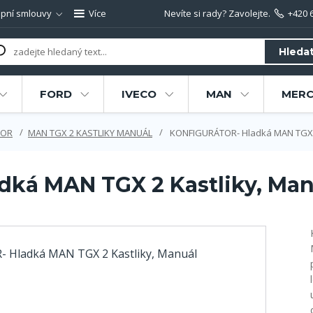
pní smlouvy
Více
Nevíte si rady? Zavolejte.
+420 
Hleda
FORD
IVECO
MAN
MERC
TOR
MAN TGX 2 KASTLIKY MANUÁL
KONFIGURÁTOR- Hladká MAN TGX 2
ká MAN TGX 2 Kastliky, Man