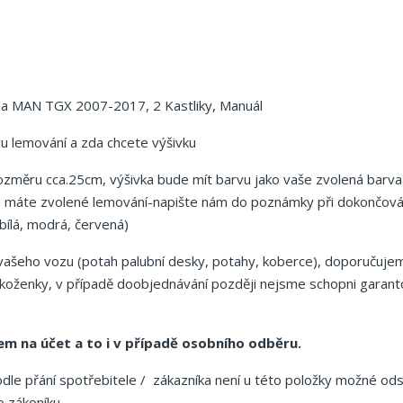
a MAN TGX 2007-2017, 2 Kastliky, Manuál
vu lemování a zda chcete výšivku
rozměru cca.25cm, výšivka bude mít barvu jako vaše zvolená barva
žli máte zvolené lemování-napište nám do poznámky při dokončová
bílá, modrá, červená)
vašeho vozu (potah palubní desky, potahy, koberce), doporučuje
n koženky, v případě doobjednávání později nejsme schopni garant
m na účet a to i v případě osobního odběru.
odle přání spotřebitele / zákazníka není u této položky možné od
 zákoníku.