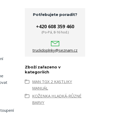
Potřebujete poradit?
+420 608 359 460
(Po-Pá, 8-16 hod.)
truckdoplnky@seznam.cz
ní
Zboží zařazeno v
kategoriích
me
MAN TGX 2 KASTLIKY
ovat
MANUÁL
KOŽENKA HLADKÁ-RŮZNÉ
BARVY
stoupení