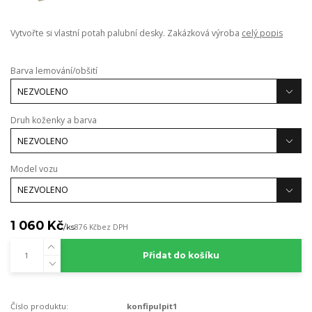
Vytvořte si vlastní potah palubní desky. Zakázková výroba
celý popis
Barva lemování/obšití
Druh koženky a barva
Model vozu
1 060 Kč
/
ks
876 Kč
bez DPH
Přidat do košíku
Číslo produktu:
konfipulpit1