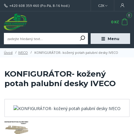
+420 608 359 460
(Po-Pá, 8-16 hod.)
CZK
0
0 Kč
Menu
Úvod
IVECO
KONFIGURÁTOR- kožený potah palubní desky IVECO
KONFIGURÁTOR- kožený
potah palubní desky IVECO