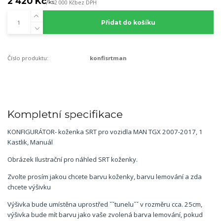
2 420 Kč
/
ks
2 000 Kč
bez DPH
Přidat do košíku
Číslo produktu:
konfisrtman
Kompletní specifikace
KONFIGURÁTOR- koženka SRT pro vozidla MAN TGX 2007-2017, 1
Kastlik, Manuál
Obrázek Ilustrační pro náhled SRT koženky.
Zvolte prosím jakou chcete barvu koženky, barvu lemování a zda
chcete výšivku
Výšivka bude umístěna uprostřed ˇˇtuneluˇˇ v rozměru cca. 25cm,
výšivka bude mít barvu jako vaše zvolená barva lemování, pokud