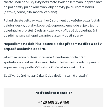
chcete jinou barvu výšivky nežli máte zvolené lemování-napište nám
do poznámky při dokončování objednávky jakou chcete barvu
(béžová, černá, bílá, modrá, červená)
Pokud chcete celkový koženkový sortiment do vašeho vozu (potah
palubní desky, potahy, koberce), doporučujeme udělat jako jednu
objednávku pro stejný odstín koženky, v případě doobjednávání
později nejsme schopni garantovat stejný odstín barvy.
Neposíláme na dobírku, pouze platba předem na účet a to i v
případě osobního odběru.
Jelikož se jedná o zboží upravené / vyrobené podle přání
spotřebitele / zákazníka není u této položky možné odstoupení od
kupní smlouvy podle §53 odst.7 Občanského zákoníku.
Zboží vyráběné na zakázku- Doba dodání cca. 10 prac.dní
Potřebujete poradit?
+420 608 359 460
(Po-Pá, 8-16 hod.)