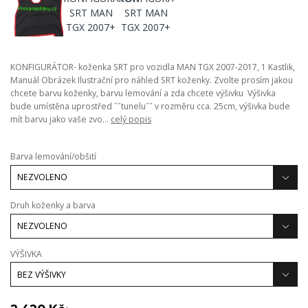
KONFIGURÁTOR- koženka SRT pro vozidla MAN TGX 2007-2017, 1 Kastlik,
Manuál Obrázek Ilustrační pro náhled SRT koženky. Zvolte prosím jakou
chcete barvu koženky, barvu lemování a zda chcete výšivku Výšivka
bude umístěna uprostřed ˇˇtuneluˇˇ v rozměru cca. 25cm, výšivka bude
mít barvu jako vaše zvo...
celý popis
Barva lemování/obšití
Druh koženky a barva
VÝŠIVKA