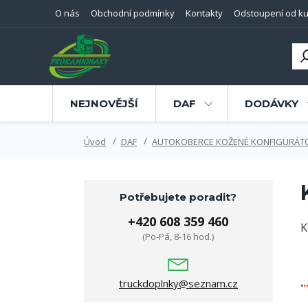
O nás
Obchodní podmínky
Kontakty
Odstoupení od ku
NEJNOVĚJŠÍ
DAF
DODÁVKY
Úvod
DAF
AUTOKOBERCE KOŽENÉ KONFIGURÁT
Potřebujete poradit?
+420 608 359 460
K
(Po-Pá, 8-16 hod.)
.
truckdoplnky@seznam.cz