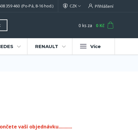
608 359 460
(Po-Pá, 8-16 hod.)
CZK
Přihlášení
0
ks
za
0 Kč
t
EDES
RENAULT
Více
ončete vaší objednávku...........