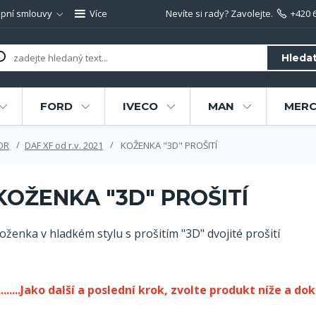
pní smlouvy
Více
Nevíte si rady? Zavolejte.
+420 
Hleda
FORD
IVECO
MAN
MERC
OR
DAF XF od r.v. 2021
KOŽENKA "3D" PROŠITÍ
KOŽENKA "3D" PROŠITÍ
oženka v hladkém stylu s prošitím "3D" dvojité prošití
.........Jako další a poslední krok, zvolte produkt níže a dok