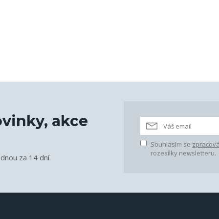
vinky, akce
Souhlasím se
zpracová
rozesílky newsletteru.
ednou za 14 dní.