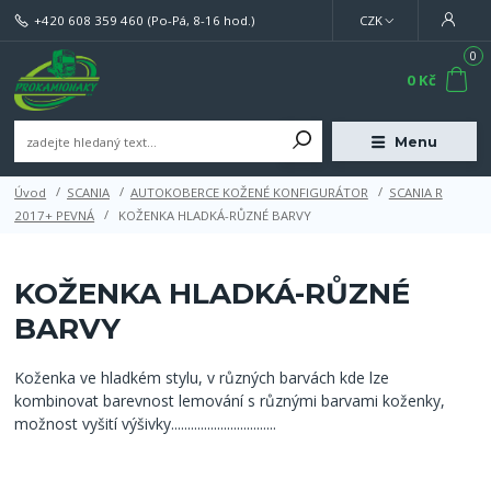
+420 608 359 460
(Po-Pá, 8-16 hod.)
CZK
0
0 Kč
Menu
Úvod
SCANIA
AUTOKOBERCE KOŽENÉ KONFIGURÁTOR
SCANIA R
2017+ PEVNÁ
KOŽENKA HLADKÁ-RŮZNÉ BARVY
KOŽENKA HLADKÁ-RŮZNÉ
BARVY
Koženka ve hladkém stylu, v různých barvách kde lze
kombinovat barevnost lemování s různými barvami koženky,
možnost vyšití výšivky................................