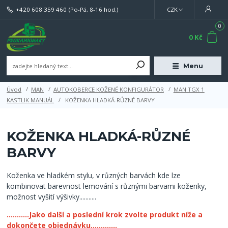
+420 608 359 460
(Po-Pá, 8-16 hod.)
CZK
0
0 Kč
Menu
Úvod
MAN
AUTOKOBERCE KOŽENÉ KONFIGURÁTOR
MAN TGX 1
KASTLIK MANUÁL
KOŽENKA HLADKÁ-RŮZNÉ BARVY
KOŽENKA HLADKÁ-RŮZNÉ
BARVY
Koženka ve hladkém stylu, v různých barvách kde lze
kombinovat barevnost lemování s různými barvami koženky,
možnost vyšití výšivky...........
...........Jako další a poslední krok zvolte produkt níže a
dokončete objednávku.............