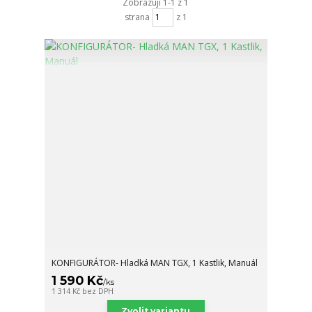
Zobrazuji 1-1 z 1
strana
z 1
KONFIGURÁTOR- Hladká MAN TGX, 1 Kastlik, Manuál
1 590 Kč
/
ks
1 314 Kč
bez DPH
Zvolit variantu