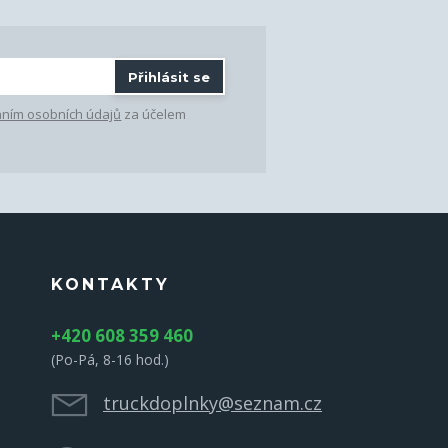
Přihlásit se
ním osobních údajů
za účelem
KONTAKTY
+420 608 359 460
(Po-Pá, 8-16 hod.)
truckdoplnky@seznam.cz