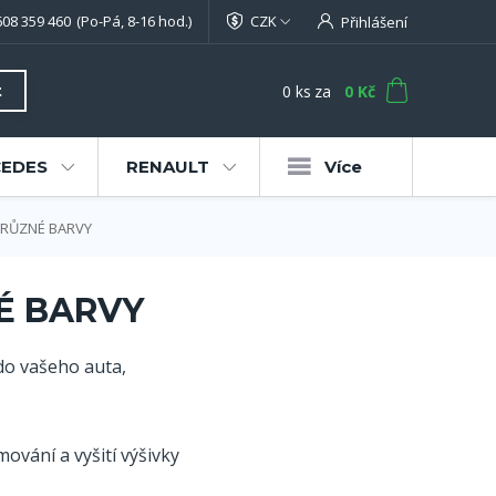
608 359 460
(Po-Pá, 8-16 hod.)
CZK
Přihlášení
0
ks
za
0 Kč
t
EDES
RENAULT
Více
-RŮZNÉ BARVY
É BARVY
do vašeho auta,
ování a vyšití výšivky