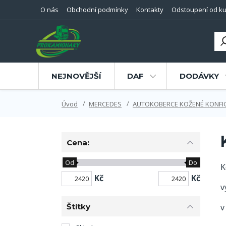
O nás
Obchodní podmínky
Kontakty
Odstoupení od ku
NEJNOVĚJŠÍ
DAF
DODÁVKY
Úvod
MERCEDES
AUTOKOBERCE KOŽENÉ KONF
Cena:
Od
Do
K
Kč
Kč
v
Štítky
v