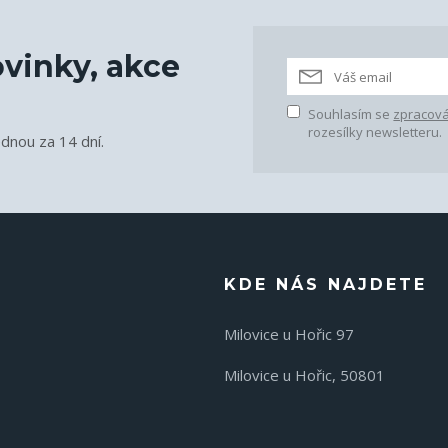
vinky, akce
Souhlasím se
zpracová
rozesílky newsletteru.
ednou za 14 dní.
KDE NÁS NAJDETE
Milovice u Hořic 97
Milovice u Hořic, 50801