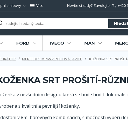
pní smlouvy
Více
Nevíte si rady? Zavolejte.
+420 
Hleda
FORD
IVECO
MAN
MERC
IGURÁTOR
MERCEDES MPIV/V ROHOVÁ LAVICE
KOŽENKA SRT PROŠITÍ
KOŽENKA SRT PROŠITÍ-RŮZN
oženka v nevšedním designu která se bude hodit dokonale 
yrobena z kvalitní a pevnější koženky,
 dostání v 8mi barevných kombinacích, s možností výběru lem