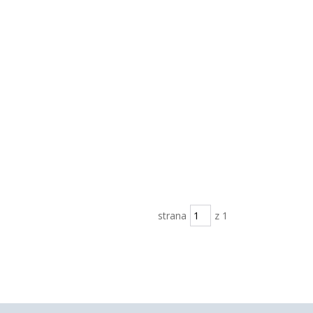
strana
z 1