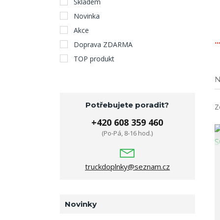
Skladem
Novinka
Akce
.
Doprava ZDARMA
TOP produkt
N
Potřebujete poradit?
Z
+420 608 359 460
(Po-Pá, 8-16 hod.)
truckdoplnky@seznam.cz
Novinky