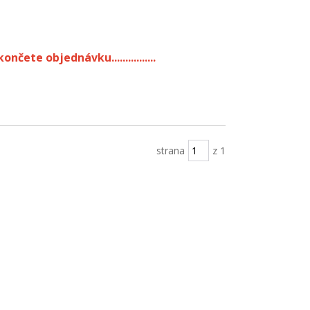
ončete objednávku................
strana
z 1