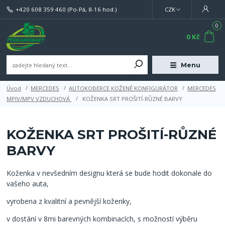
+420 608 359 460
(Po-Pá, 8-16 hod.)
CZK
0
0 Kč
Menu
Úvod
MERCEDES
AUTOKOBERCE KOŽENÉ KONFIGURÁTOR
MERCEDES
MPIV/MPV VZDUCHOVÁ
KOŽENKA SRT PROŠITÍ-RŮZNÉ BARVY
KOŽENKA SRT PROŠITÍ-RŮZNÉ
BARVY
Koženka v nevšedním designu která se bude hodit dokonale do
vašeho auta,
vyrobena z kvalitní a pevnější koženky,
v dostání v 8mi barevných kombinacích, s možností výběru