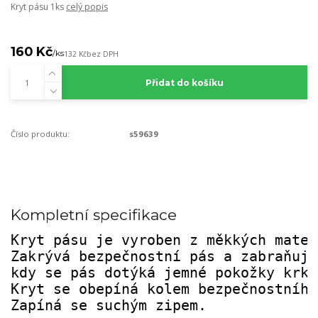
Kryt pásu 1ks
celý popis
160 Kč
/
ks
132 Kč
bez DPH
Přidat do košíku
Číslo produktu:
s59639
Kompletní specifikace
Kryt pásu je vyroben z měkkých mater
Zakrývá bezpečnostní pás a zabraňuje
kdy se pás dotýká jemné pokožky krku
Kryt se obepíná kolem bezpečnostního
Zapíná se suchým zipem.