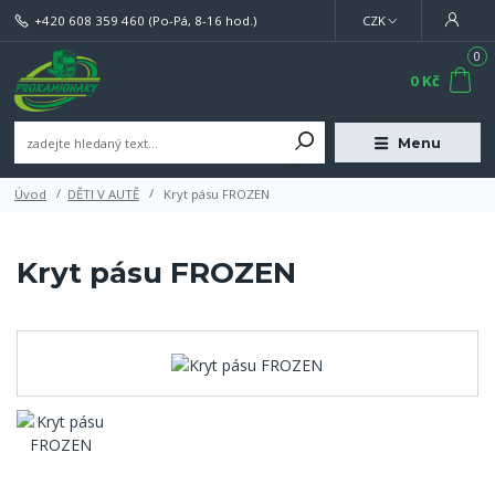
+420 608 359 460
(Po-Pá, 8-16 hod.)
CZK
0
0 Kč
Menu
Úvod
DĚTI V AUTĚ
Kryt pásu FROZEN
Kryt pásu FROZEN