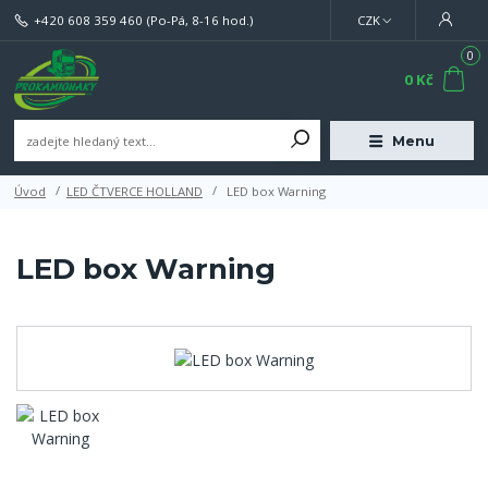
+420 608 359 460
(Po-Pá, 8-16 hod.)
CZK
0
0 Kč
Menu
Úvod
LED ČTVERCE HOLLAND
LED box Warning
LED box Warning