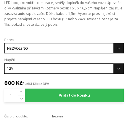
LED box jako vnitřní dekorace, skvělý doplněk do vašeho vozu Upevnění
díky kvalitním přísavkám Rozměry boxu: 16,5 x 16,5 cm Napájení zajišťuje
zásuvka autozapalovače. Délka kabelu 1,5m Vyberte prosím jaké si
přejete napájení vašeho LED boxu (12 nebo 24V) Uvedená cena je za
1ks, pokud chcete d...
celý popis
Barva
Napětí
800 Kč
/
ks
661 Kč
bez DPH
Přidat do košíku
Číslo produktu:
boxwar