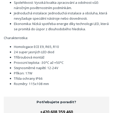
Spolehlivost: Vysoká kvalita zpracování a odolnost vůči
náročným povětrnostním podmínkám.
Jednoduchá instalace: Jednoduchá instalace a obsluha, která
nevyžaduje speciální nástroje nebo dovednosti.
Ekonomika: Nízká spotřeba energie díky technologii LED, která
se promítá do úspor z dlouhodobého hlediska.
Charakteristika:
Homologace ECE E9, R65, R10
24 super jasných LED diod
Tříšroubová montáž
Provozní teplota: -30°C až +50°C
Stejnosměrné napětí: 12-24V
Příkon: 17W
Třída ochrany IP66
Rozměry: 115x108 mm
Potřebujete poradit?
+420 608 359 460