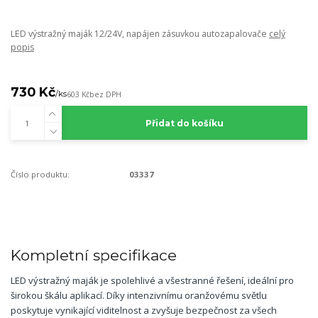
LED výstražný maják 12/24V, napájen zásuvkou autozapalovače
celý
popis
730 Kč
/
ks
603 Kč
bez DPH
Přidat do košíku
Číslo produktu:
03337
Kompletní specifikace
LED výstražný maják je spolehlivé a všestranné řešení, ideální pro
širokou škálu aplikací. Díky intenzivnímu oranžovému světlu
poskytuje vynikající viditelnost a zvyšuje bezpečnost za všech