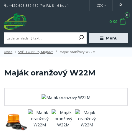
+420 608 359 460
(Po-Pá, 8-16 hod.)
CZK
0
0 Kč
Menu
Úvod
SVĚTLOMETY, MAJÁKY
Maják oranžový W22M
Maják oranžový W22M