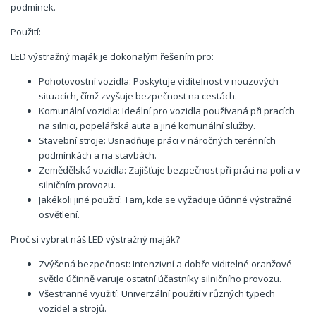
podmínek.
Použití:
LED výstražný maják je dokonalým řešením pro:
Pohotovostní vozidla: Poskytuje viditelnost v nouzových
situacích, čímž zvyšuje bezpečnost na cestách.
Komunální vozidla: Ideální pro vozidla používaná při pracích
na silnici, popelářská auta a jiné komunální služby.
Stavební stroje: Usnadňuje práci v náročných terénních
podmínkách a na stavbách.
Zemědělská vozidla: Zajišťuje bezpečnost při práci na poli a v
silničním provozu.
Jakékoli jiné použití: Tam, kde se vyžaduje účinné výstražné
osvětlení.
Proč si vybrat náš LED výstražný maják?
Zvýšená bezpečnost: Intenzivní a dobře viditelné oranžové
světlo účinně varuje ostatní účastníky silničního provozu.
Všestranné využití: Univerzální použití v různých typech
vozidel a strojů.